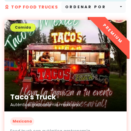
TOP FOOD TRUCKS
ORDENAR POR
PREMIUM
Comida
Taco's Truck
Auténtica gastronomía mexicana
Mexicana
Food truck con auténtica gastronomía