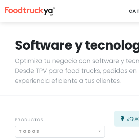
CA
Software y tecnolo
Optimiza tu negocio con software y tec
Desde TPV para food trucks, pedidos en 
experiencia eficiente a tus clientes.
¿Qui
PRODUCTOS
TODOS