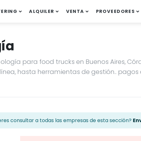
TERING
ALQUILER
VENTA
PROVEEDORES
gía
nología para food trucks en Buenos Aires, C
línea, hasta herramientas de gestión.. pagos 
eres consultar a todas las empresas de esta sección?
Env