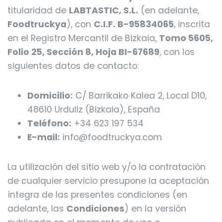
titularidad de
LABTASTIC, S.L.
(en adelante,
Foodtruckya
), con
C.I.F. B-95834065
, inscrita
en el Registro Mercantil de Bizkaia,
Tomo 5605,
Folio 25, Sección 8, Hoja BI-67689
, con los
siguientes datos de contacto:
Domicilio:
C/ Barrikako Kalea 2, Local D10,
48610 Urduliz (Bizkaia), España
Teléfono:
+34 623 197 534
E-mail:
info@foodtruckya.com
La utilización del sitio web y/o la contratación
de cualquier servicio presupone la aceptación
íntegra de las presentes condiciones (en
adelante, las
Condiciones
) en la versión