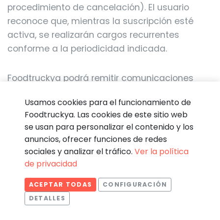
procedimiento de cancelación). El usuario
reconoce que, mientras la suscripción esté
activa, se realizarán cargos recurrentes
conforme a la periodicidad indicada.
Foodtruckya podrá remitir comunicaciones
operativas cuando resulte necesario para la
Usamos cookies para el funcionamiento de
correcta prestación del servicio y la gestión de
Foodtruckya. Las cookies de este sitio web
la suscripción (por ejemplo, confirmación de
se usan para personalizar el contenido y los
activación, incidencias de seguridad, fallos de
anuncios, ofrecer funciones de redes
cobro, suspensión/reactivación, cambios de
sociales y analizar el tráfico.
Ver la política
plan o cambios técnicos relevantes).
de privacidad
ACEPTAR TODAS
CONFIGURACIÓN
Aviso previo en supuestos específicos:
DETALLES
cuando exista un
cambio de precio
, un
Estadísticas
Necesarias
Estadísticas
cambio relevante de condiciones
o el paso