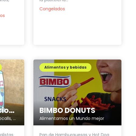
Congelados
dos
Alimentos y bebidas
Dobleerre Soluciones Publicitarias
BIMBO DONUTS
Stands para eventos, photocalls, alquiler de mobiliario
Alimentamos un Mundo mejor
alistas
Pan de Hamburguesas y Hot Dog