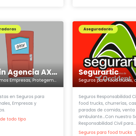
radoras
Aseguradoras
Holdin Agencia AXA Seguros
Segurartic
Aseguramos Empresas, Protegemos Personas
istas en Seguros para
Seguros Responsabilidad Ci
nales, Empresas y
food trucks, churrerías, ca
os.
paradas de comida, venta
ambulante...Con nuestro S
de todo tipo
Responsabilidad Civil para...
Seguros para food trucks