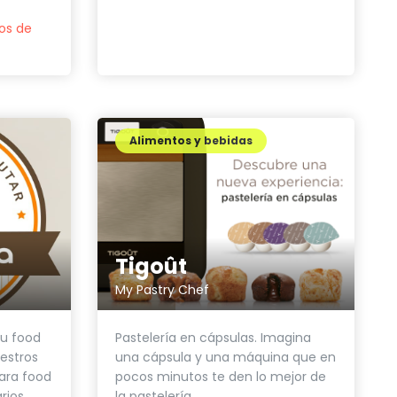
os de
Alimentos y bebidas
Tigoût
My Pastry Chef
tu food
Pastelería en cápsulas. Imagina
estros
una cápsula y una máquina que en
ara food
pocos minutos te den lo mejor de
rios,
la pastelería...