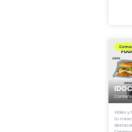
Comun
IDOC
Contenid
Vídeo y 
tu creac
destacar
Creamos