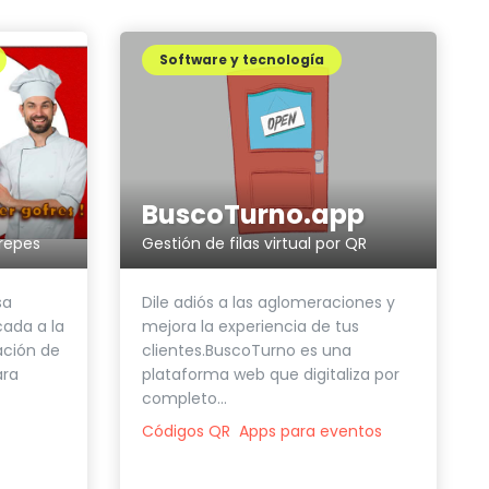
Software y tecnología
BuscoTurno.app
crepes
Gestión de filas virtual por QR
sa
Dile adiós a las aglomeraciones y
cada a la
mejora la experiencia de tus
ación de
clientes.BuscoTurno es una
ara
plataforma web que digitaliza por
completo...
Códigos QR
Apps para eventos