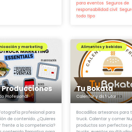
para eventos
Seguros de
responsabilidad civil
Segur
todo tipo
icación y marketing
Alimentos y bebidas
 Producciones
Tu Bokata
o Profesional
Calentar y disfrutar
Fotografía profesional para
Bocadillos artesanos para 
ión de contenido. ¿Quieres
truck. Calentar y comer Nu
 frente a la competencia?
productos son perfectos p
 contenido llamativo para
trucks, eventos multitudina