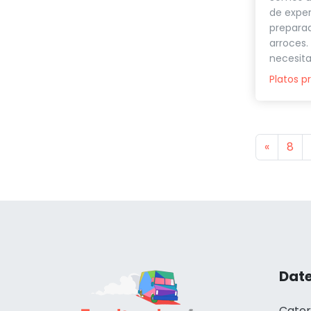
de exper
preparad
arroces.
necesita
Platos p
Previou
«
8
Date
Cater