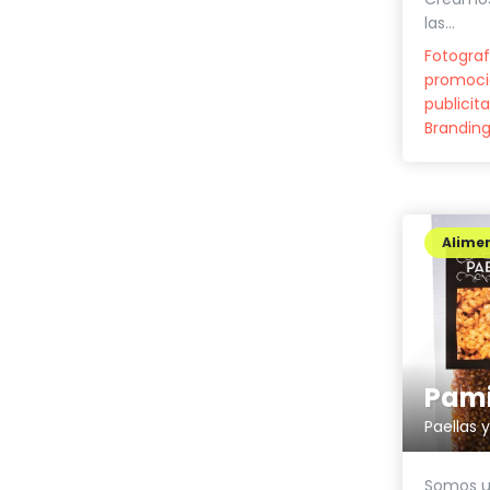
las...
Fotograf
promoci
publicita
Brandin
Alimen
Pami
Paellas 
Somos u