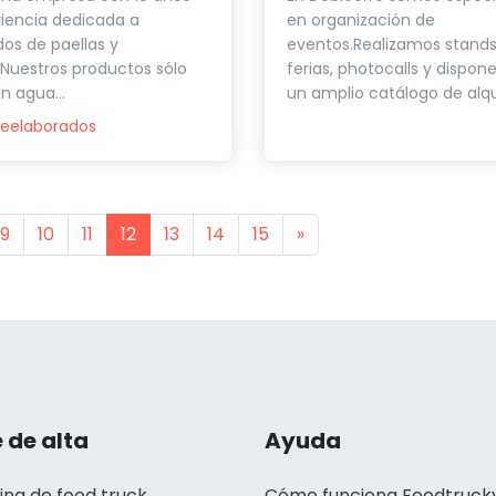
iencia dedicada a
en organización de
os de paellas y
eventos.Realizamos stands
 Nuestros productos sólo
ferias, photocalls y dispo
n agua...
un amplio catálogo de alquil
reelaborados
s
Next
9
10
11
12
13
14
15
»
 de alta
Ayuda
ing de food truck
Cómo funciona Foodtruck