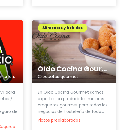
Alimentos y bebidas
Oído Cocina Gourmet
Seguros para food trucks, churrerias, casetas / paradas de comida, venta ambulante...
Croquetas gourmet
vil para
En Oído Cocina Gourmet somos
setas /
expertos en producir las mejores
croquetas gourmet para todos los
eguro de
negocios de hostelería de toda...
Platos preelaborados
Seguros