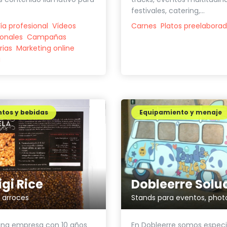
festivales, catering,...
ía profesional
Vídeos
Carnes
Platos preelabora
onales
Campañas
rias
Marketing online
g
tos y bebidas
Equipamiento y menaje
gi Rice
y arroces
na empresa con 10 años
En Dobleerre somos especi