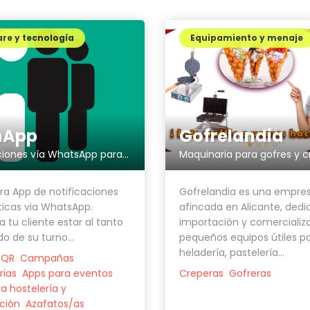
re y tecnología
Equipamiento y menaje
nApp
Gofrelandia
Notificaciones vía WhatsApp para recogida de pedidos
Maquinaria para gofres y 
ra App de notificaciones
Gofrelandia es una empre
icas via WhatsApp.
afincada en Alicante, dedi
a tu cliente estar al tanto
importación y comercializ
o de su turno...
pequeños equipos útiles p
heladería, pastelería...
 QR
Campañas
rias
Apps para eventos
Creperas
Gofreras
a hostelería y
ción
Azafatos/as