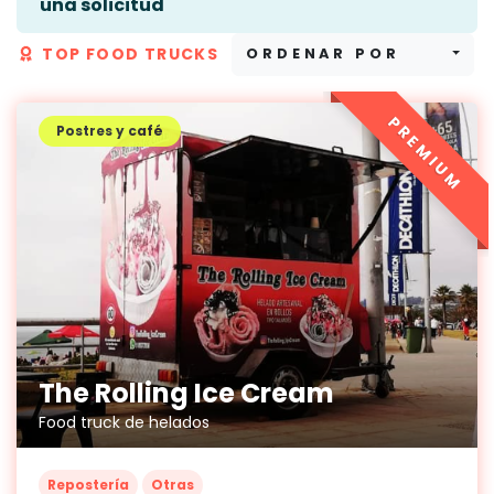
una solicitud
TOP FOOD TRUCKS
ORDENAR POR
PREMIUM
Postres y café
The Rolling Ice Cream
Food truck de helados
Repostería
Otras