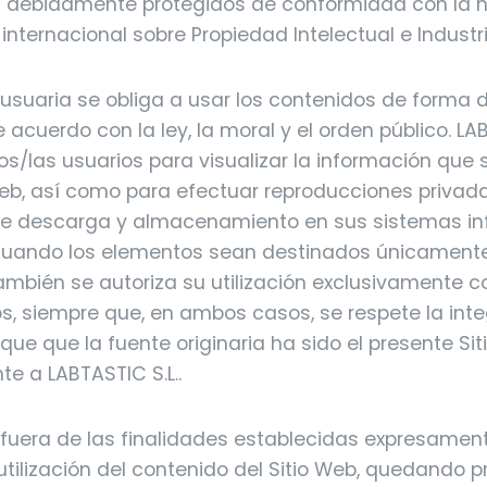
 debidamente protegidos de conformidad con la 
internacional sobre Propiedad Intelectual e Industri
usuaria se obliga a usar los contenidos de forma d
e acuerdo con la ley, la moral y el orden público. LAB
los/las usuarios para visualizar la información que
web, así como para efectuar reproducciones privad
de descarga y almacenamiento en sus sistemas in
cuando los elementos sean destinados únicamente
ambién se autoriza su utilización exclusivamente c
os, siempre que, en ambos casos, se respete la int
fique que la fuente originaria ha sido el presente Si
te a LABTASTIC S.L..
 fuera de las finalidades establecidas expresament
a utilización del contenido del Sitio Web, quedando p