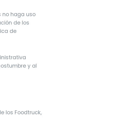
s no haga uso
ación de los
tica de
nistrativa
costumbre y al
e los Foodtruck,