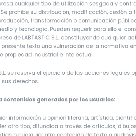
esa cualquier tipo de utilización sesgada y contra
 Se prohíbe su distribución, modificación, cesión a t
producción, transformación o comunicación públic
edio y tecnología. Pueden requerir para ello el co
preso de LABTASTIC S.L., constituyendo cualquier a
l presente texto una vulneración de la normativa e
 propiedad industrial e intelectual.
.L. se reserva el ejercicio de las acciones legales 
 sus derechos.
a contenidos generados por los usuarios:
er información u opinión literaria, artística, científ
er otro tipo, difundida a través de artículos, dibujo
afías o cualquier otro contenido de texto o audiovi