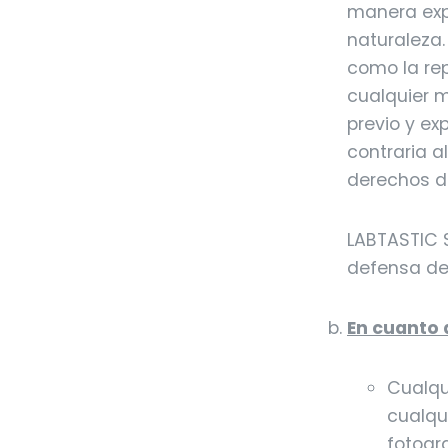
manera expr
naturaleza.
como la re
cualquier m
previo y ex
contraria a
derechos de
LABTASTIC S
defensa de
En cuanto 
Cualqui
cualqui
fotogr