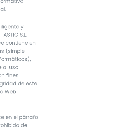
normativa
al.
iligente y
TASTIC S.L.
 se contiene en
as (simple
formáticos),
 al uso
on fines
egridad de este
tio Web
e en el párrafo
rohibido de