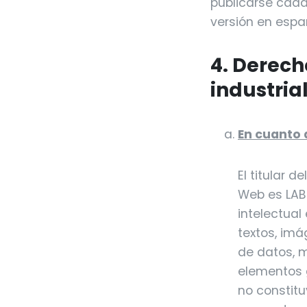
publicarse cada 
versión en españ
4. Derech
industria
En cuanto 
El titular 
Web es LABT
intelectual
textos, imá
de datos, m
elementos g
no constitu