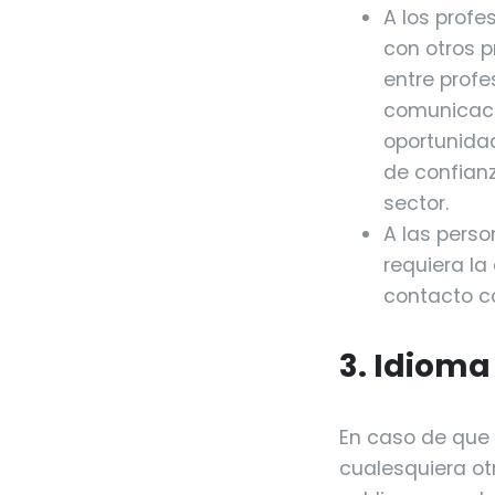
A los profe
con otros p
entre profe
comunicació
oportunidad
de confianz
sector.
A las perso
requiera la
contacto co
3. Idioma
En caso de que 
cualesquiera ot