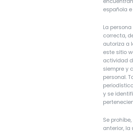
encuentran
española e 
La persona 
correcta, d
autoriza a 
este sitio 
actividad 
siempre y 
personal. T
periodístic
y se identi
pertenecien
Se prohíbe,
anterior, l