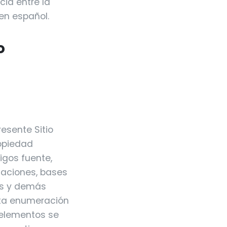
cia entre la
 en español.
o
resente Sitio
ropiedad
digos fuente,
maciones, bases
os y demás
sta enumeración
s elementos se