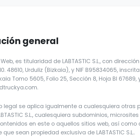
ación general
o Web, es titularidad de LABTASTIC S.L., con direcció
10. 48610, Urduliz (Bizkaia), y NIF B95834065, inscrita
kaia Tomo 5605, Folio 25, Sección 8, Hoja BI 67689, 
dtruckya.com.
so legal se aplica igualmente a cualesquiera otras
ABTASTIC S.L., cualesquiera subdominios, microsites
ntenidos en este o aquellos sitios web, así como 
e que sean propiedad exclusiva de LABTASTIC S.L..