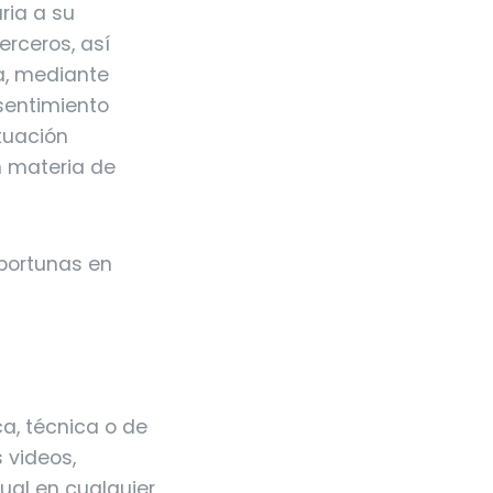
ria a su
erceros, así
a, mediante
nsentimiento
ctuación
n materia de
oportunas en
ica, técnica o de
s videos,
sual en cualquier