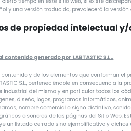
cierto tiempo en este sitio web, si existe discrepan
ol y una versión traducida, prevalecerá la versión
os de propiedad intelectual y/
l
al contenido generado por LABTASTIC S.L..
del contenido y de los elementos que conforman el p
ASTIC S.L., perteneciéndole en consecuencia la p
 e industrial del mismo y en particular todos los có
genes, diseño, logos, programas informáticos, ani
arcas, nombre comercial o signo distintivo, sonid
ráficos o sonoros de las páginas del Sitio Web. E
ye un listado cerrado sino ejemplificativo y dicho