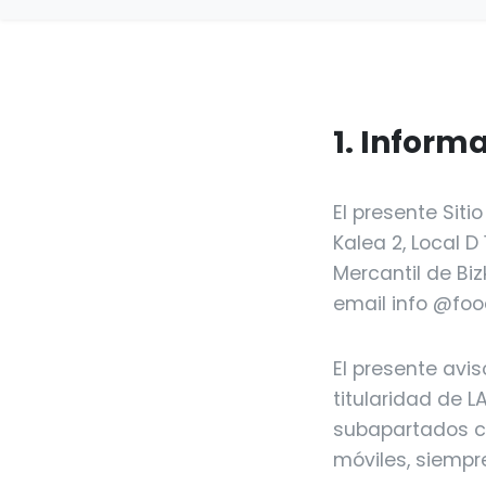
1. Inform
El presente Siti
Kalea 2, Local D 
Mercantil de Biz
email info @foo
El presente avi
titularidad de L
subapartados co
móviles, siempr