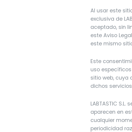
Al usar este si
exclusiva de LA
aceptado, sin l
este Aviso Legal
este mismo siti
Este consentimi
uso específicos
sitio web, cuya
dichos servicios
LABTASTIC S.L. 
aparecen en est
cualquier momen
periodicidad ra