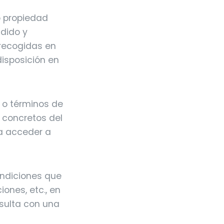
o propiedad
ndido y
 recogidas en
disposición en
s o términos de
 concretos del
ra acceder a
ondiciones que
ones, etc., en
nsulta con una