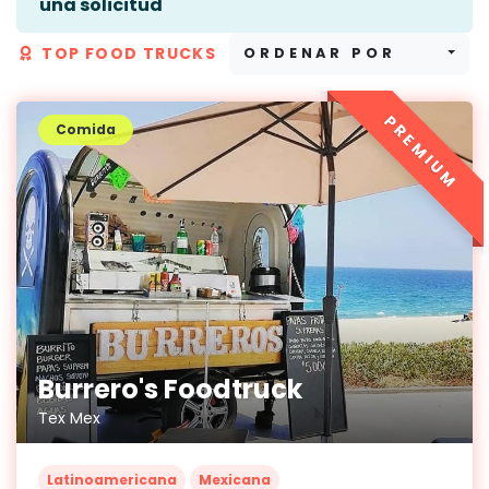
una solicitud
TOP FOOD TRUCKS
ORDENAR POR
PREMIUM
Comida
Burrero's Foodtruck
Tex Mex
Latinoamericana
Mexicana