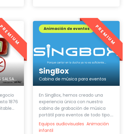
PREMIUM
PREMIUM
Animación de eventos
SingBox
Cabina de música para eventos
EL AUTENTICO SABOR DE LAS SALSAS HEINZ
En SingBox, hemos creado una
negocio
experiencia única con nuestra
asta 1876
cabina de grabación de música
table...
portátil para eventos de todo tipo....
Equipos audiovisuales
Animación
infantil