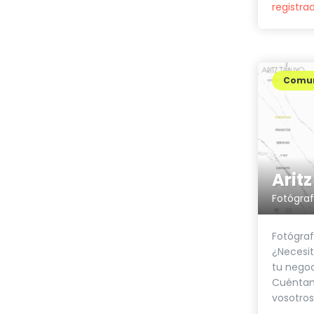
registra
Comun
Arit
Fotógra
Fotógraf
¿Necesit
tu negoc
Cuéntam
vosotros,.