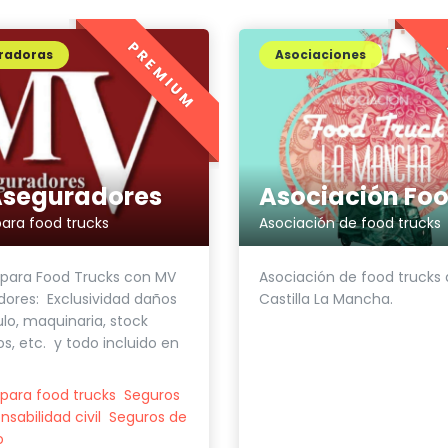
PREMIUM
radoras
Asociaciones
seguradores
ara food trucks
Asociación de food trucks
 para Food Trucks con MV
Asociación de food trucks
ores: Exclusividad daños
Castilla La Mancha.
ulo, maquinaria, stock
s, etc. y todo incluido en
para food trucks
Seguros
sabilidad civil
Seguros de
o