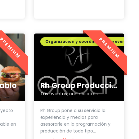
PREMIUM
PREMIUM
ing
Organización y coordinación de eventos
ablo
Rh Group Producciones
Tus eventos, con nosotros
oyecto
Rh Group pone a su servicio la
experiencia y medios para
table en
asesorarle en la programación y
producción de todo tipo...