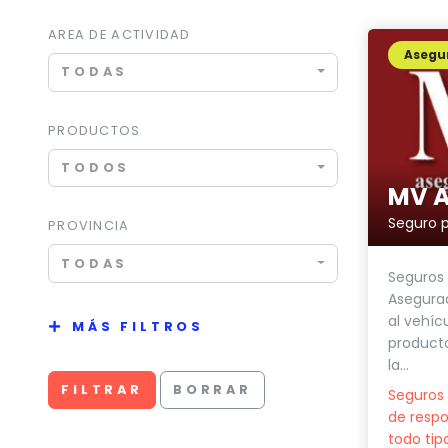
AREA DE ACTIVIDAD
Asegu
TODAS
PRODUCTOS
TODOS
MV A
Seguro p
PROVINCIA
TODAS
Seguros
Asegurad
al vehíc
MÁS FILTROS
producto
la...
FILTRAR
BORRAR
Seguros 
de respon
todo tip