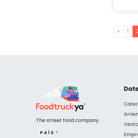
Previou
«
1
Date
Cater
Arrie
The street food company.
Venta
PAÍS
Empr