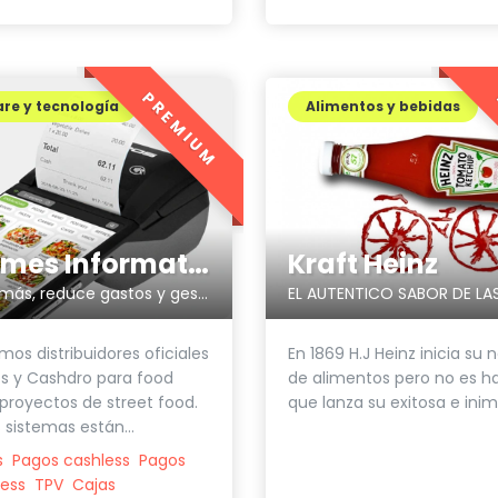
PREMIUM
re y tecnología
Alimentos y bebidas
Sistemes Informatics Empordà SLL
Kraft Heinz
Factura más, reduce gastos y gestiona más fácilmente tu negocio
mos distribuidores oficiales
En 1869 H.J Heinz inicia su 
s y Cashdro para food
de alimentos pero no es h
 proyectos de street food.
que lanza su exitosa e inimi
 sistemas están...
s
Pagos cashless
Pagos
ess
TPV
Cajas