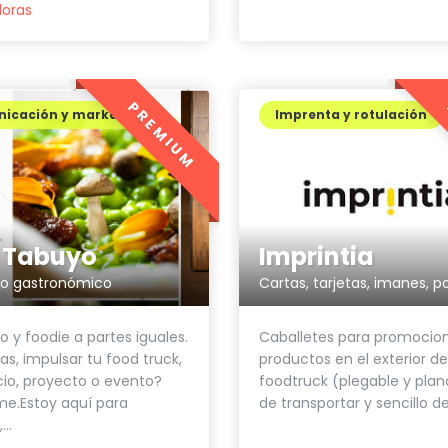
doras
PREMIUM
icación y marketing
Imprenta y rotulación
z Tabuyo
Imprintia
fo gastronómico
o y foodie a partes iguales.
Caballetes para promocion
as, impulsar tu food truck,
productos en el exterior de
io, proyecto o evento?
foodtruck (plegable y plano
e.Estoy aquí para
de transportar y sencillo de.
..