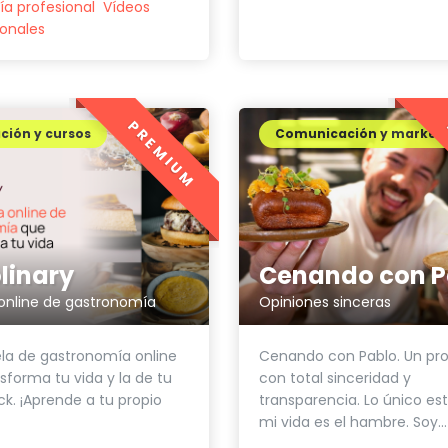
ía profesional
Vídeos
onales
PREMIUM
ción y cursos
Comunicación y market
Cenando con P
linary
Opiniones sinceras
online de gastronomía
Cenando con Pablo. Un pr
la de gastronomía online
con total sinceridad y
sforma tu vida y la de tu
transparencia. Lo único es
ck. ¡Aprende a tu propio
mi vida es el hambre. Soy...