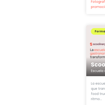
Fotograf
promoci
Forma
Scoo
Escuela 
La escue
que tran
food tru
ritmo...