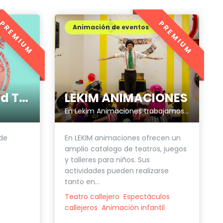
PREMIUM
PREMIUM
Animación de eventos
LEKIM ANIMACIONES
Asociación Food Truck La Mancha
En Lekim Animaciones trabajamos para que tus ocasiones especiales sean únicas.
En LEKIM animaciones ofrecen un
 de
amplio catalogo de teatros, juegos
y talleres para niños. Sus
actividades pueden realizarse
tanto en...
Teatro callejero
Espectáculos
callejeros
Animación infantil