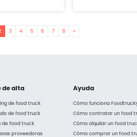
s
Next
2
3
4
5
6
7
8
»
 de alta
Ayuda
ing de food truck
Cómo funciona Foodtruck
ndo de food truck
Cómo contratar un food t
 de food truck
Cómo alquilar un food tru
esas proveedoras
Cómo comprar un food tr