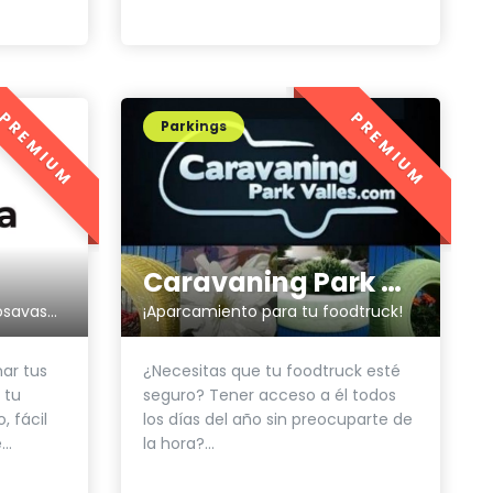
PREMIUM
PREMIUM
Parkings
Caravaning Park Vallès
Cartas, tarjetas, imanes, posavasos,... te lo imprimimos todo.
¡Aparcamiento para tu foodtruck!
ar tus
¿Necesitas que tu foodtruck esté
 tu
seguro? Tener acceso a él todos
, fácil
los días del año sin preocuparte de
..
la hora?...