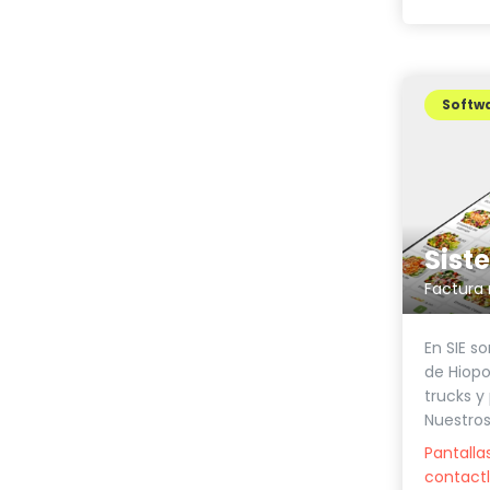
Softwa
En SIE so
de Hiopo
trucks y
Nuestros
Pantalla
contactl