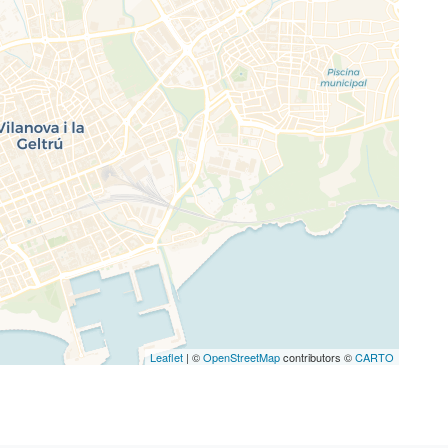
Leaflet
| ©
OpenStreetMap
contributors ©
CARTO