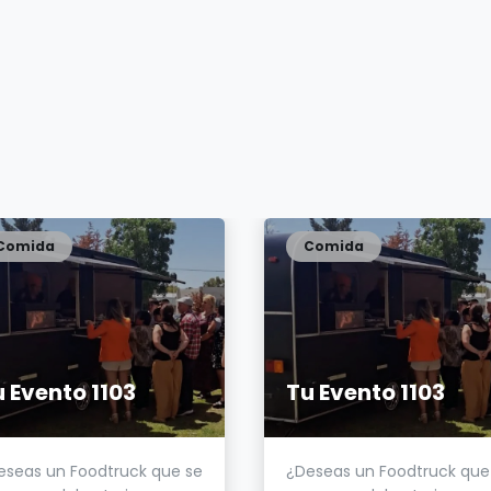
Comida
Comida
 Evento 1103
Tu Evento 1103
eseas un Foodtruck que se
¿Deseas un Foodtruck que