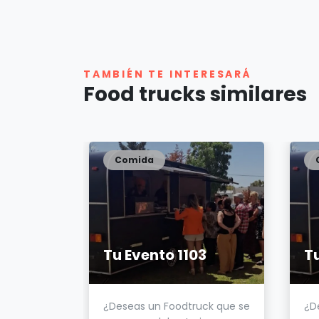
TAMBIÉN TE INTERESARÁ
Food trucks similares
Comida
Tu Evento 1103
Tu
¿Deseas un Foodtruck que se
¿D