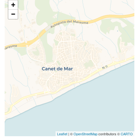
+
−
Leaflet
| ©
OpenStreetMap
contributors ©
CARTO