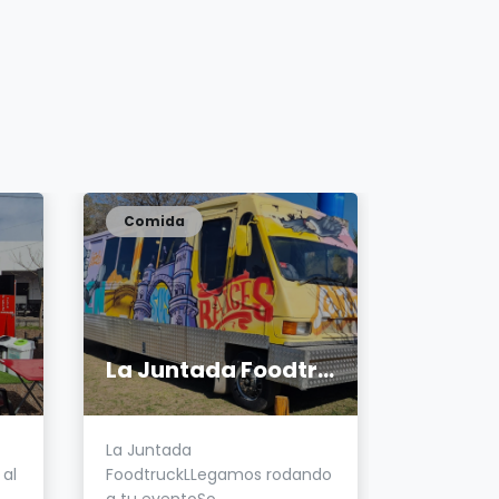
Comida
Comida
La Juntada Foodtruck
El Vie
La Juntada
El Viejo 
al
FoodtruckLLegamos rodando
American