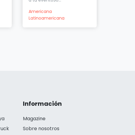
a tu eventoSo...
Latinoam
Americana
Latinoamericana
Información
ya
Magazine
ruck
Sobre nosotros