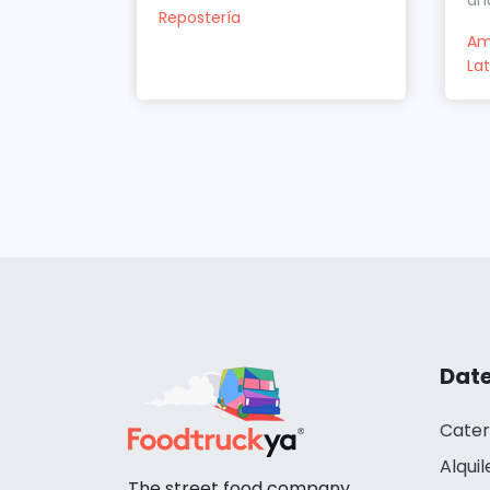
ah
Repostería
Am
La
Date
Cater
Alquil
The street food company.