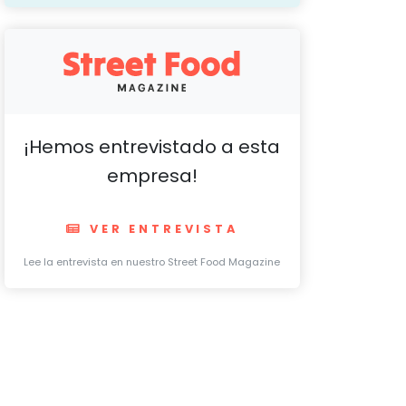
¡Hemos entrevistado a esta
Planes de autocontrol APPCC
Control de
empresa!
VER ENTREVISTA
Lee la entrevista en nuestro Street Food Magazine
Carta de 
uía de Buenas Prácticas de