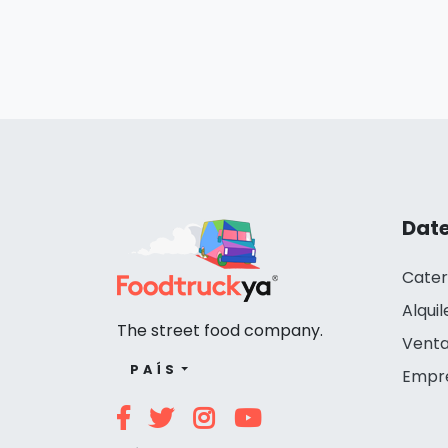
Date
Cater
Alquil
The street food company.
Venta
PAÍS
Empr