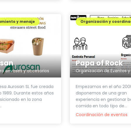
amiento y menaje
Organización y coordina
osan
Papa of Rock
ro envases y accesorios
esa Aurosan SL fue creada
Empezamos en el año 200
o 1989. Durante estos años
disponemos de una gran
sicionado en la zona
experiencia en gestionar b
.
comida en todo tipo de...
Coordinación de eventos