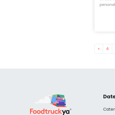
personali
Previou
«
4
Date
Cater