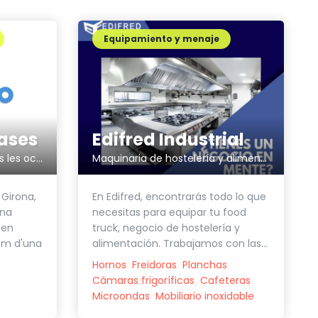
Equipamiento y menaje
Edifred Industrial
ases
Maquinaria de hostelería y alimentación
Envasos ecològics per totes les ocasions
En Edifred, encontrarás todo lo que
 Girona,
necesitas para equipar tu food
una
truck, negocio de hostelería y
 en
alimentación. Trabajamos con las...
em d'una
Hornos
Freidoras
Planchas
Cámaras frigoríficas
Cafeteras
Microondas
Mobiliario inoxidable