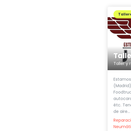
Taller
Tall
Taller y
Estamos
(Madrid)
Foodtruc
autocar
étc. Te
de aire...
Reparaci
Neumáti