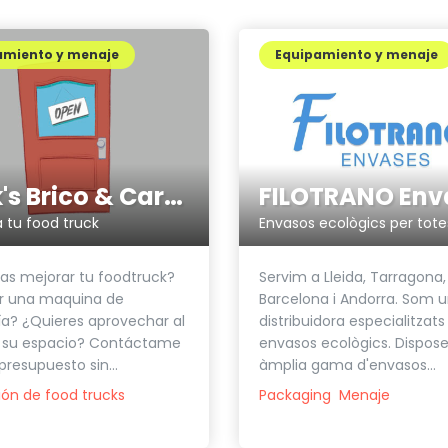
amiento y menaje
Equipamiento y menaje
Mark's Brico & Carpentery
FILOTRANO Env
 tu food truck
as mejorar tu foodtruck?
Servim a Lleida, Tarragona,
r una maquina de
Barcelona i Andorra. Som 
ía? ¿Quieres aprovechar al
distribuidora especialitzats
su espacio? Contáctame
envasos ecològics. Dispos
presupuesto sin...
àmplia gama d'envasos...
ón de food trucks
Packaging
Menaje