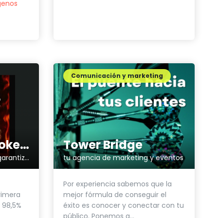
genos
Comunicación y marketing
The Leyend Smoke Burger
Tower Bridge
El placer del humo. Placer garantizado en cada mordisco.
tu agencia de marketing y eventos
Por experiencia sabemos que la
rimera
mejor fórmula de conseguir el
 98,5%
éxito es conocer y conectar con tu
público. Ponemos a...