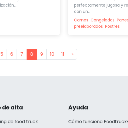
zación...
perfectamente jugosa y r
con un...
Carnes
Congelados
Pane
preelaborados
Postres
s
Next
5
6
7
8
9
10
11
»
 de alta
Ayuda
ing de food truck
Cómo funciona Foodtruck