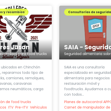
es y recambios
Consultorías de segurid
eres Jusan
 recambios para food trucks
 ubicados en Chinchón
SAIA es una consultoría
, reparamos todo tipo de
especializada en segurida
ks, camiones, remolques,
alimentaria para negocios
avanas, caravanas
restauración móvil y
nemos neumáticos, carga
foodtrucks. Ayudamos a c
con todos...
ón de food trucks
Planes de autocontrol AP
cos
ITV
Pre-ITV
Vehículos
Carnet de manipulador de