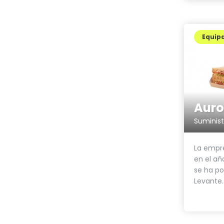
Equip
Aur
Suminist
La empr
en el añ
se ha po
Levante..