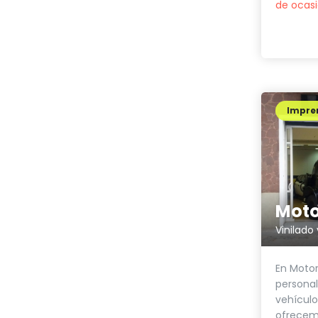
de ocas
Impren
Moto
En Motor
personal
vehículo
ofrecem