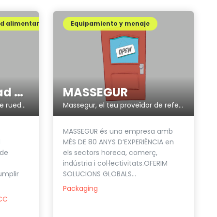
ad alimentaria
Equipamiento y menaje
SAIA - Seguridad Alimentaria
MASSEGUR
Seguridad alimentaria sobre ruedas.
Massegur, el teu proveïdor de referència
MASSEGUR és una empresa amb
d
MÉS DE 80 ANYS D’EXPERIÈNCIA en
 de
els sectors horeca, comerç,
indústria i col·lectivitats.OFERIM
umplir
SOLUCIONS GLOBALS...
Packaging
PCC