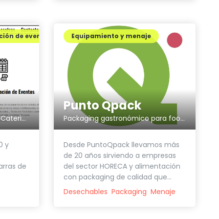
ción de eventos
Equipamiento y menaje
Punto Qpack
Organización de Eventos y Catering profesional
Packaging gastronómico para food trucks y eventos
0 y
Desde PuntoQpack llevamos más
de 20 años sirviendo a empresas
arras de
del sector HORECA y alimentación
con packaging de calidad que...
Desechables
Packaging
Menaje