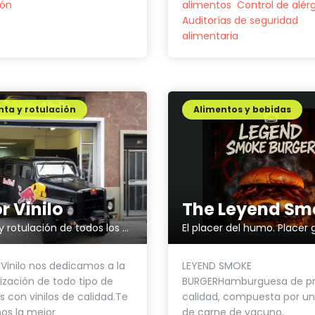
ión
alimentos
Control de alér
Auditorías de seguridad
alimentaria
ta y rotulación
Alimentos y bebidas
r Vinilo
Vinilado y rotulación de todos los vehículos
Vinilo nos dedicamos a la
LEYEND SMOKE
ización de todo tipo de
BURGERHamburguesa de p
s con vinilos de calidad.Te
calidad, compuesta por un
os la mejor
de carne de vacuno,