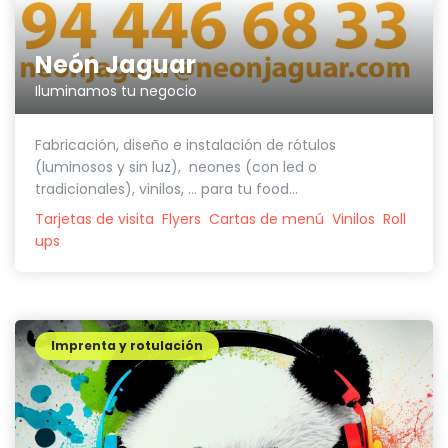
Neón Jaguar
Iluminamos tu negocio
Fabricación, diseño e instalación de rótulos
(luminosos y sin luz), neones (con led o
tradicionales), vinilos, ... para tu food...
Tarjetas de visita
Flyers
Cartas de menú
Vinilos
Roll
ups
Imprenta y rotulación