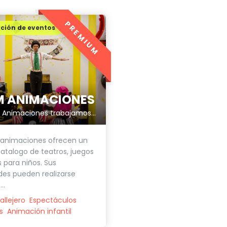
PREMIUM
ción de eventos
M ANIMACIONES
En Lekim Animaciones trabajamos para que tus ocasiones especiales sean únicas.
 animaciones ofrecen un
atalogo de teatros, juegos
s para niños. Sus
des pueden realizarse
..
allejero
Espectáculos
s
Animación infantil