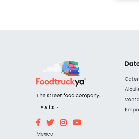
Date
Cater
Alquil
The street food company.
Venta
PAÍS
Empr
México