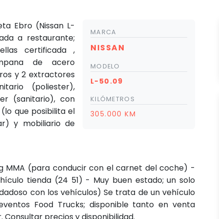
ta Ebro (Nissan L-
MARCA
ada a restaurante;
NISSAN
llas certificada ,
 campana de acero
MODELO
tros y 2 extractores
L-50.09
tario (poliester),
er (sanitario), con
KILÓMETROS
(lo que posibilita el
305.000 KM
ar) y mobiliario de
 kg MMA (para conducir con el carnet del coche) -
culo tienda (24 51) - Muy buen estado; un solo
idadoso con los vehículos) Se trata de un vehículo
ventos Food Trucks; disponible tanto en venta
 Consultar precios y disponibilidad.