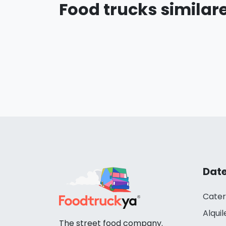
Food trucks similar
Date
Cater
Alquil
The street food company.