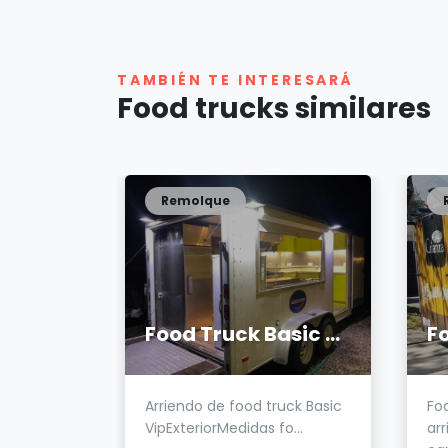
TAMBIÉN TE INTERESARÁ
Food trucks similares
Remolque
CHEVROLET PICK-UP 1952
Food Truck Basic Vip
F
d con
Arriendo de food truck Basic
Fo
 Chev...
VipExteriorMedidas fo...
ar