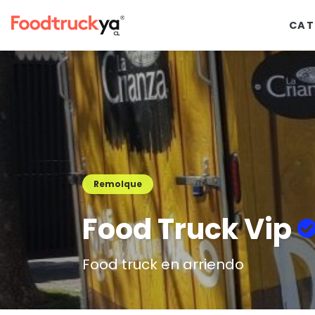
CAT
Remolque
Food Truck Vip
Food truck en arriendo