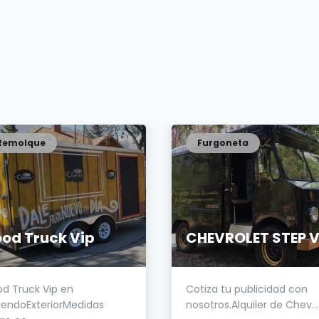
Remolque
Furgoneta
ood Truck Vip
od Truck Vip en
Cotiza tu publicidad con
riendoExteriorMedidas
nosotros.Alquiler de Chev...