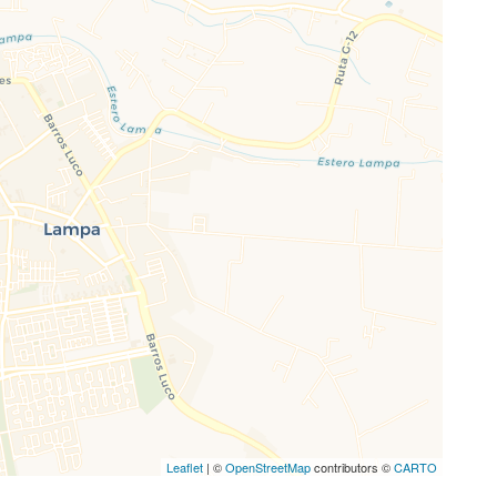
Leaflet
| ©
OpenStreetMap
contributors ©
CARTO