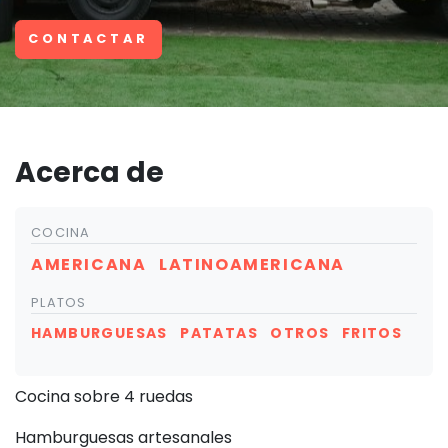
CONTACTAR
Acerca de
COCINA
AMERICANA
LATINOAMERICANA
PLATOS
HAMBURGUESAS
PATATAS
OTROS
FRITOS
Cocina sobre 4 ruedas
Hamburguesas artesanales