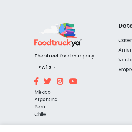
Date
Cater
Arrie
The street food company.
Venta
PAÍS
Empr
México
Argentina
Perú
Chile