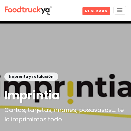
RESERVAS
Imprenta y rotulación
Imprintia
Cartas, tarjetas, imanes, posavasos,... te
lo imprimimos todo.