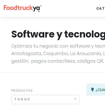
CAT
Software y tecnolo
Optimiza tu negocio con software y tecn
Antofagasta, Coquimbo, La Araucanía, L
gestión.. pagos contactless, códigos QR, 
¿Qui
PRODUCTOS
TODOS