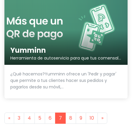
Yumminn
Herramienta de autoservicio para que tus comensales pidan y paguen desde sus móviles.
¿Qué hacemos?Yumminn ofrece un 'Pedir y pagar'
que permite a tus clientes hacer sus pedidos y
pagarlos desde su móvil,...
Previous
Next
«
3
4
5
6
7
8
9
10
»