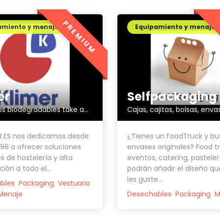
PREMIUM
amiento y menaje
Equipamiento y menaje
er
Selfpackaging
Productos biodegradables take away
Cajas, cajitas, bolsas, enva
R.ES nos dedicamos desde
¿Tienes un FoodTruck y bu
998 a ofrecer soluciones
envases originales? Food tr
s de hostelería y alta
eventos, catering, pastelerí
ión a todo el...
podrán añadir el diseño q
les guste...
bles
Packaging
Vestuario
Menaje
Desechables
Packaging
M