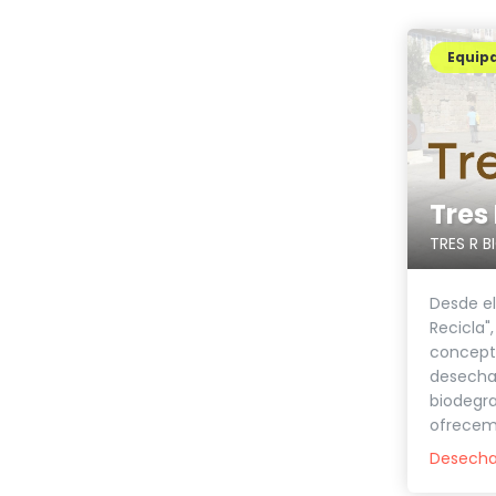
Equip
Tres 
TRES R B
Desde el
Recicla
concepto 
desecha
biodegr
ofrecemo
Desecha