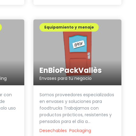
Equipamiento y menaje
EnBioPackVallès
ing
Envases para tu negocio
ar con
Somos proveedores especializados
 de
en envases y soluciones para
solo uso
foodtrucks Trabajamos con
productos prácticos, resistentes y
pensados para el día a...
Desechables
Packaging