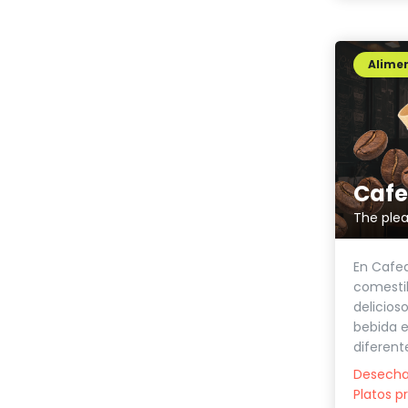
Alimen
The plea
En Cafe
comestib
delicios
bebida e
diferente
Desecha
Platos p