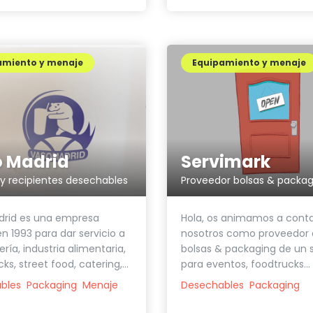
amiento y menaje
Equipamiento y menaje
 Madrid
Servimark
y recipientes desechables
Proveedor bolsas & packag
rid es una empresa
Hola, os animamos a cont
n 1993 para dar servicio a
nosotros como proveedor
ería, industria alimentaria,
bolsas & packaging de un 
ks, street food, catering,...
para eventos, foodtrucks...
bles
Packaging
Menaje
Desechables
Packaging