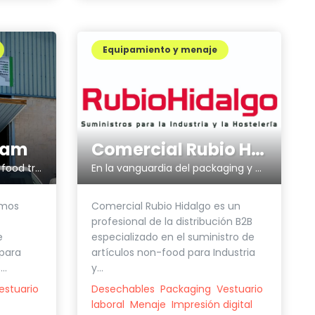
Equipamiento y menaje
Comercial Rubio Hidalgo
cam
En la vanguardia del packaging y artículos personalizados.
Suministros y menaje para food trucks
Comercial Rubio Hidalgo es un
amos
profesional de la distribución B2B
especializado en el suministro de
e
artículos non-food para Industria
para
y...
..
Desechables
Packaging
Vestuario
estuario
laboral
Menaje
Impresión digital