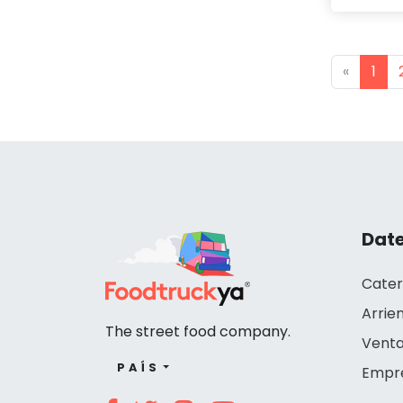
Previou
«
1
Date
Cater
Arrie
The street food company.
Venta
PAÍS
Empr