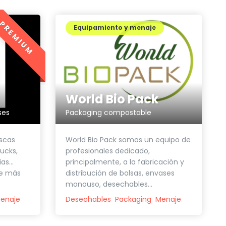
PREMIUM
Equipamiento y menaje
World Bio Pack
ses
Packaging compostable
scas
World Bio Pack somos un equipo de
ucks,
profesionales dedicado,
as...
principalmente, a la fabricación y
ue más
distribución de bolsas, envases
monouso, desechables...
enaje
Desechables
Packaging
Menaje