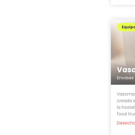
Equip
Vaso
Envases 
Vasomad
creada e
la hostel
food truc
Desecha