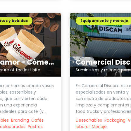
tos y bebidas
Equipamiento y menaje
Comercial Dis
Cafeamor - Cómete el vaso
sure of the last bite
En Comercial Discam est
amor hemos creado vasos
especializados en venta y
les, sostenibles y
suministro de productos d
os, que convierten cada
limpieza y complementos 
n una experiencia
food trucks y profesionales.
.Ideales para café (y...
Desechables
Packaging
V
bles
Branding
Cafés
laboral
Menaje
reelaborados
Postres