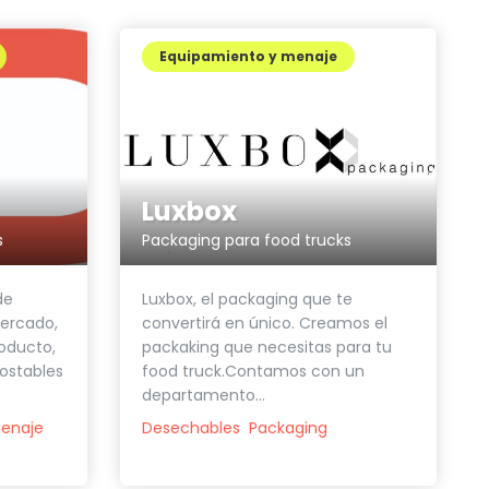
Equipamiento y menaje
Luxbox
Packaging para food trucks
s
Luxbox, el packaging que te
de
convertirá en único. Creamos el
ercado,
packaking que necesitas para tu
roducto,
food truck.Contamos con un
ostables
departamento...
Desechables
Packaging
enaje