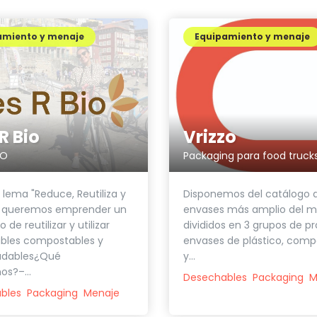
amiento y menaje
Equipamiento y menaje
R Bio
Vrizzo
IO
Packaging para food truck
 lema "Reduce, Reutiliza y
Disponemos del catálogo 
", queremos emprender un
envases más amplio del m
de reutilizar y utilizar
divididos en 3 grupos de p
bles compostables y
envases de plástico, comp
adables¿Qué
y...
s?–...
Desechables
Packaging
M
bles
Packaging
Menaje