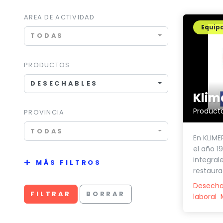
AREA DE ACTIVIDAD
Equip
TODAS
PRODUCTOS
DESECHABLES
Klim
PROVINCIA
TODAS
En KLIME
el año 1
integrale
MÁS FILTROS
restaurac
Desecha
FILTRAR
BORRAR
laboral