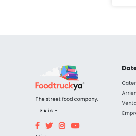
Date
Cater
Arrie
The street food company.
Venta
PAÍS
Empr