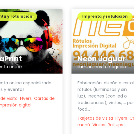
ta y rotulación
Imprenta y rotulación
Neón Jaguar
aPrint
Iluminamos tu negocio
nta online
Fabricación, diseño e insta
nta online especializada
rótulos (luminosos y sin
as y eventos.
luz), neones (con led o
de visita
Flyers
Cartas de
tradicionales), vinilos, ... pa
mpresión digital
food...
Tarjetas de visita
Flyers
C
menú
Vinilos
Roll ups