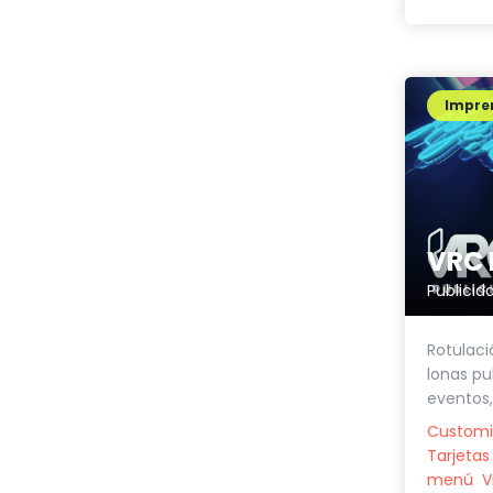
Impren
VRC 
Publicid
Rotulaci
lonas pub
eventos,
Customi
Tarjetas 
menú
V