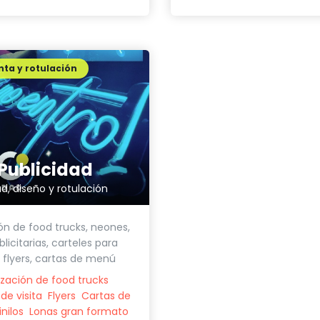
ta y rotulación
Publicidad
ad, diseño y rotulación
ón de food trucks, neones,
licitarias, carteles para
 flyers, cartas de menú
zación de food trucks
de visita
Flyers
Cartas de
inilos
Lonas gran formato