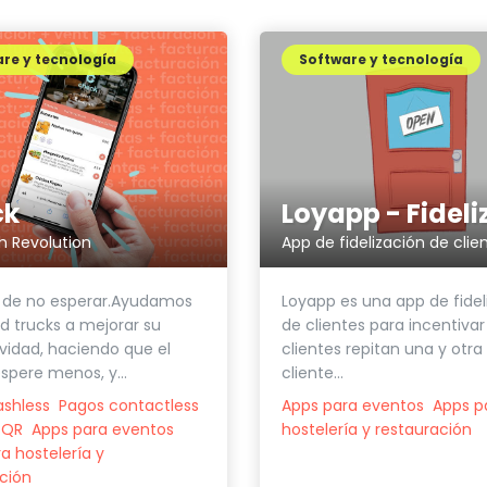
re y tecnología
Software y tecnología
ck
h Revolution
App de fidelización de clie
r de no esperar.Ayudamos
Loyapp es una app de fidel
od trucks a mejorar su
de clientes para incentivar
vidad, haciendo que el
clientes repitan una y otra v
espere menos, y...
cliente...
ashless
Pagos contactless
Apps para eventos
Apps p
 QR
Apps para eventos
hostelería y restauración
a hostelería y
ción