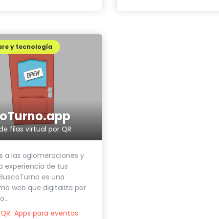
re y tecnología
oTurno.app
e filas virtual por QR
ós a las aglomeraciones y
a experiencia de tus
.BuscoTurno es una
ma web que digitaliza por
...
 QR
Apps para eventos