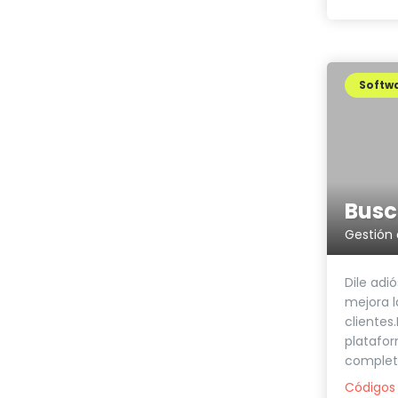
Softwa
Busc
Gestión d
Dile adi
mejora l
clientes
platafor
completo
Códigos