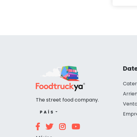
Date
Cater
Arrie
The street food company.
Venta
PAÍS
Empr