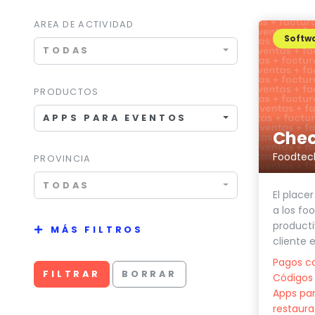
AREA DE ACTIVIDAD
Softwa
TODAS
PRODUCTOS
APPS PARA EVENTOS
Che
Foodtec
PROVINCIA
TODAS
El place
a los fo
producti
MÁS FILTROS
cliente 
Pagos c
FILTRAR
BORRAR
Códigos
Apps par
restaura