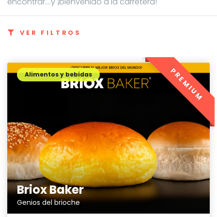
encontrar....y ¡bienvenido a la carretera!
VER FILTROS
PREMIUM
Alimentos y bebidas
Briox Baker
Genios del brioche