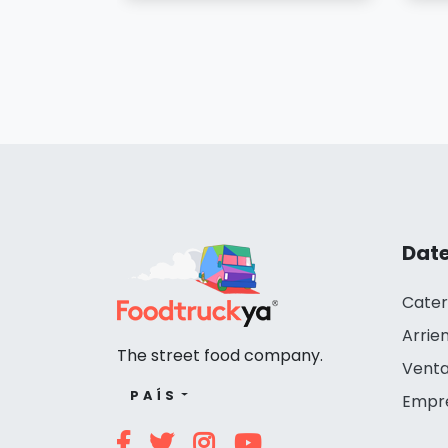
Date
Cater
Arrie
The street food company.
Venta
PAÍS
Empr