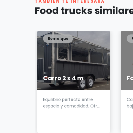
TAMBIÉN TE INTERESARÁ
Food trucks similar
Remolque
10 m
Carro 2 x 4 m
F
 hasta 10
Equilibrio perfecto entre
Ca
a...
espacio y comodidad. Ofr...
baj