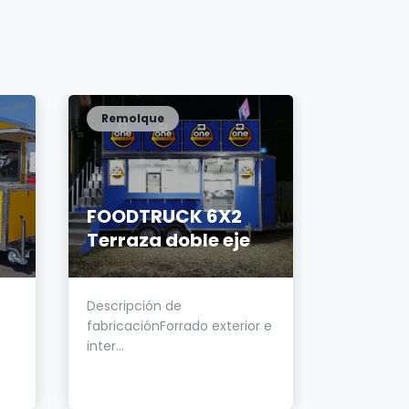
Remolque
Remolq
FOODTRUCK 6X2
Terraza doble eje
Carro 
Descripción de
Compacto 
.
fabricaciónForrado exterior e
para empr
inter...