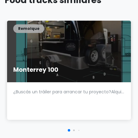
Food trucks similares
Remolque
Monterrey 100
¿Buscás un tráiler para arrancar tu proyecto?Alqui...