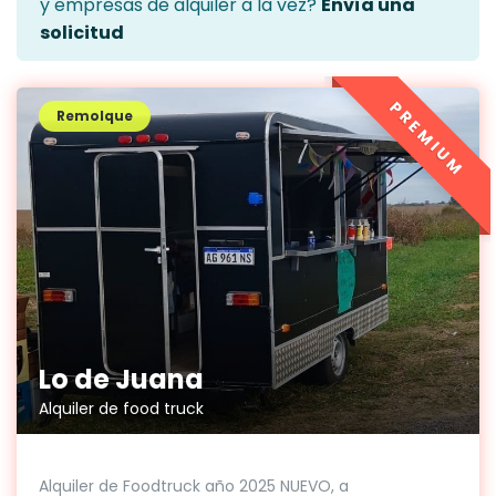
y empresas de alquiler a la vez?
Envía una
solicitud
PREMIUM
Remolque
Lo de Juana
Alquiler de food truck
Alquiler de Foodtruck año 2025 NUEVO, a