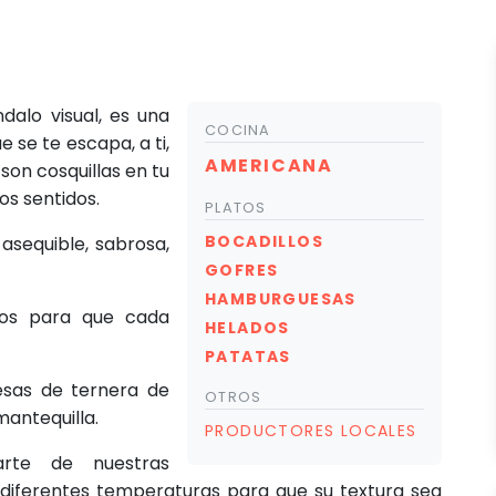
dalo visual, es una
COCINA
e se te escapa, a ti,
AMERICANA
 son cosquillas en tu
os sentidos.
PLATOS
BOCADILLOS
sequible, sabrosa,
GOFRES
HAMBURGUESAS
os para que cada
HELADOS
PATATAS
esas de ternera de
OTROS
mantequilla.
PRODUCTORES LOCALES
rte de nuestras
n diferentes temperaturas para que su textura sea