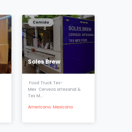
Comida
Comida
Soles Brew
Food Truck Tex-
Bairoleto
Mex Cerveza artesanal &
truck par
Tex M...
American
Americana
Mexicana