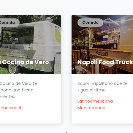
Comida
Comida
a Cocina de Vero
Napoli Food Truck
 Cocina de Vero te
Sabor napolitano que te
opone una fiesta
sigue el ritmo
erente:...
Latinoamericana
ternacional
Mediterránea