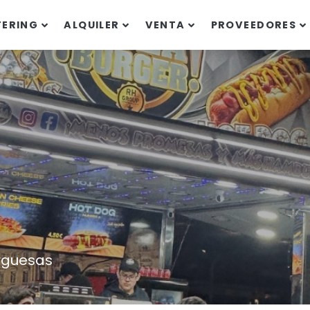
TERING
ALQUILER
VENTA
PROVEEDORES
rguesas