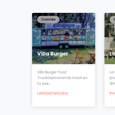
Comida
Villa Burger
L
waffles
Villa Burger Food
La
os...
TruckGastronomía móvil en
pr
tu eve...
dif
Latinoamericana
In