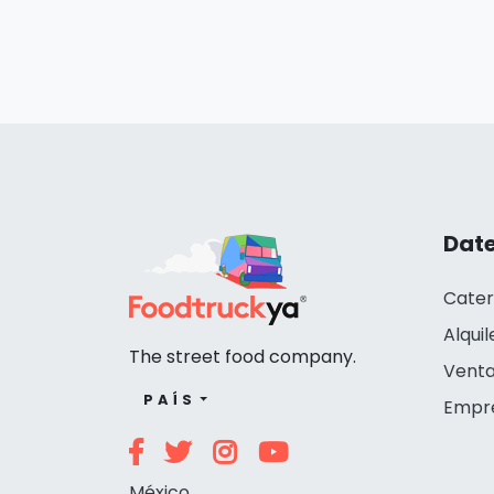
Date
Cater
Alquil
The street food company.
Venta
PAÍS
Empr
México