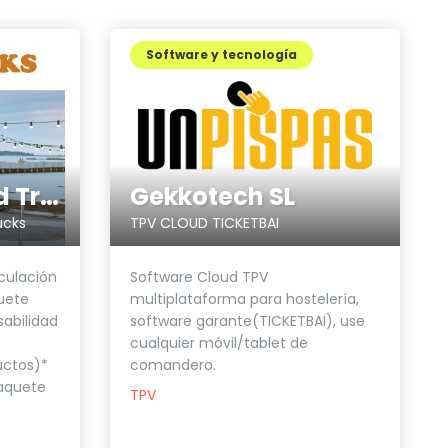
Software y tecnología
Gekkotech SL
Proyecta - Food Trucks
TPV CLOUD TICKETBAI
ucks
Software Cloud TPV
culación
multiplataforma para hostelería,
uete
software garante(TICKETBAI), use
abilidad
cualquier móvil/tablet de
comandero.
uctos)*
Paquete
TPV