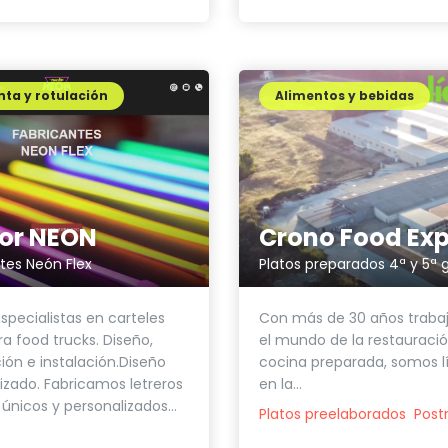
ta y rotulación
Alimentos y bebidas
Crono Food Exp
or NEON
Platos preparados 4ª y 5ª
tes Neón Flex
Con más de 30 años traba
pecialistas en carteles
el mundo de la restauració
a food trucks. Diseño,
cocina preparada, somos l
ión e instalación.Diseño
en la...
izado. Fabricamos letreros
únicos y personalizados...
Platos preelaborados
Post