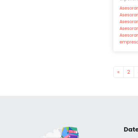
Asesoram
Asesoram
Asesora
Asesora
Asesora
empres
Previou
«
2
Date