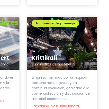
Equipamiento y menaje
ert
Krittikali
 gama
Suministros de hostelería
jando en
Empresa formada por un equipo
n y la
comprometido, joven y en
íderes
continua evolución, dedicada a la
comercialización y distribución de
material especifico...
res
Packaging
Vestuario laboral