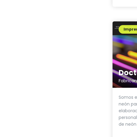
Impren
Doct
Fabrican
Somos es
neón par
elaborac
personal
de neón 