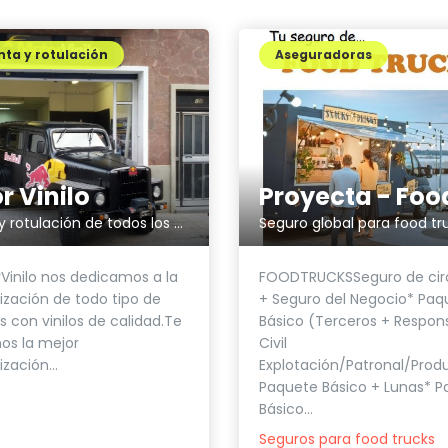
ta y rotulación
Aseguradoras
r Vinilo
Vinilado y rotulación de todos los vehículos
Seguro global para food tr
Vinilo nos dedicamos a la
FOODTRUCKSSeguro de cir
ización de todo tipo de
+ Seguro del Negocio* Paq
s con vinilos de calidad.Te
Básico (Terceros + Respons
os la mejor
Civil
zación...
Explotación/Patronal/Prod
Paquete Básico + Lunas* 
Básico...
Seguros para food trucks