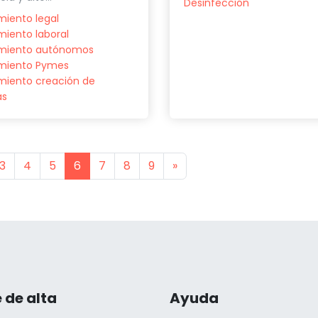
Desinfección
iento legal
iento laboral
miento autónomos
miento Pymes
miento creación de
as
s
Next
3
4
5
6
7
8
9
»
 de alta
Ayuda