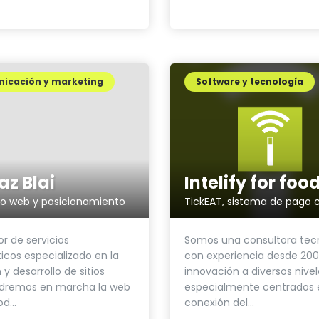
icación y marketing
Software y tecnología
az Blai
lo web y posicionamiento
TickEAT, sistema de pago 
r de servicios
Somos una consultora tec
icos especializado en la
con experiencia desde 20
y desarrollo de sitios
innovación a diversos nivel
dremos en marcha la web
especialmente centrados 
d...
conexión del...