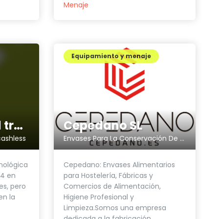
Menaje
Equipamiento y menaje
Cepedano SL
Intelify for food trucks
Envases Para La Conservación De Productos Alimenticios, etc.
cashless
Cepedano: Envases Alimentarios
nológica
para Hostelería, Fábricas y
04 en
Comercios de Alimentación,
es, pero
Higiene Profesional y
en la
Limpieza.Somos una empresa
dedicada a la fabricación,...