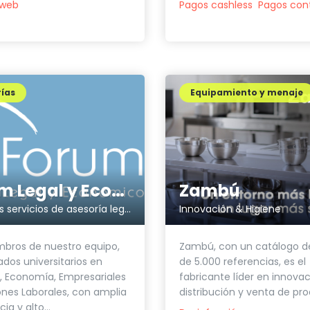
 web
Pagos cashless
Pagos con
ías
Equipamiento y menaje
Zambú
Forum Legal y Económico
Innovación & Higiene
Todos los servicios de asesoría legal, fiscal, contable y laboral en el mismo lugar
Zambú, con un catálogo d
bros de nuestro equipo,
de 5.000 referencias, es el
ados universitarios en
fabricante líder en innovaci
 Economía, Empresariales
distribución y venta de pro
ones Laborales, con amplia
ia y alto...