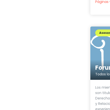
Páginas
Asesor
Los miem
son titul
Derecho,
y Relaci
experienc