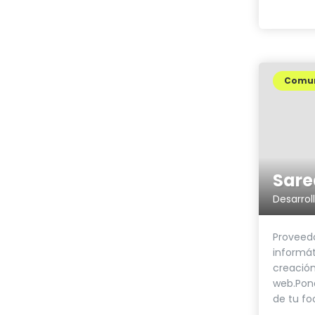
Comun
Sare
Desarrol
Proveedo
informát
creación 
web.Pon
de tu foo