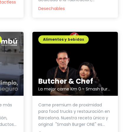
tactless
Desechables
Alimentos y bebidas
Butcher & Chef
La mejor carne Km 0 - Smash Burgers Perfectas Siempre.
e más
Carne premium de proximidad
para food trucks y restauración en
ón,
Barcelona. Nuestra receta única y
ductos...
original "Smash Burger ONE" es...