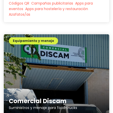
Códigos QR
Campañas publicitarias
Apps para
eventos
Apps para hostelería y restauración
Azafatos/as
Equipamiento y menaje
Comercial Discam
Suministros y menaje para food trucks