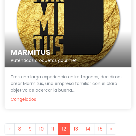
MARMITUS
Auténticas croquetas gourmet
Tras una larga experiencia entre fogones, decidimos
crear Marmitus, una empresa familiar con el claro
objetivo de acercar la buena...
Congelados
Previous
Next
«
8
9
10
11
12
13
14
15
»