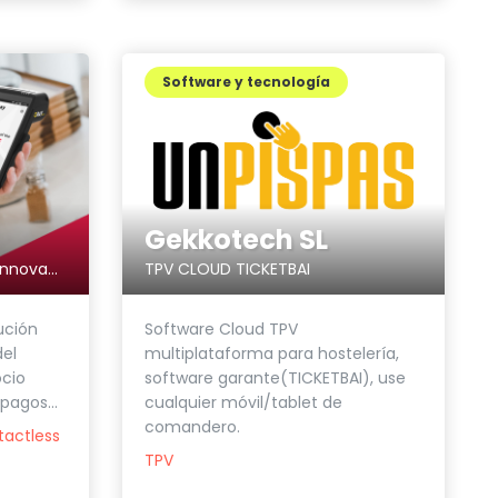
Software y tecnología
Gekkotech SL
TPV CLOUD TICKETBAI
La solución de pagos más innovadora para tu negocio
Software Cloud TPV
ución
multiplataforma para hostelería,
el
software garante(TICKETBAI), use
cio
cualquier móvil/tablet de
pagos...
comandero.
tactless
TPV