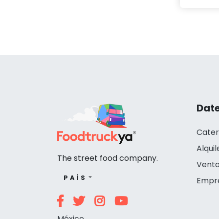
Date
Cater
Alquil
The street food company.
Venta
PAÍS
Empr
México