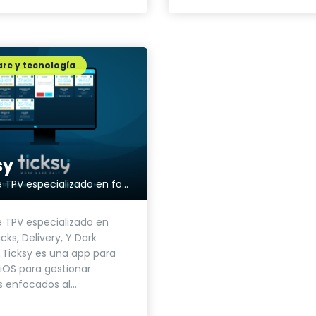
re y tecnología
sy
Software TPV especializado en food tRucks
 TPV especializado en
cks, Delivery, Y Dark
.Ticksy es una app para
iOS para gestionar
 enfocados al...