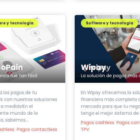
re y tecnología
Software y tecnología
oPain
Wipay
nca fue tan fácil
a los pagos de tu
En Wipay ofrecemos la sol
k con nuestras soluciones
financiera más completa d
a medida!En el
mercado para que tu nego
ante mundo de la
tenga el mejor sistema de 
ía, sabemos...
Pagos cashless
Pagos con
ashless
Pagos contactless
TPV