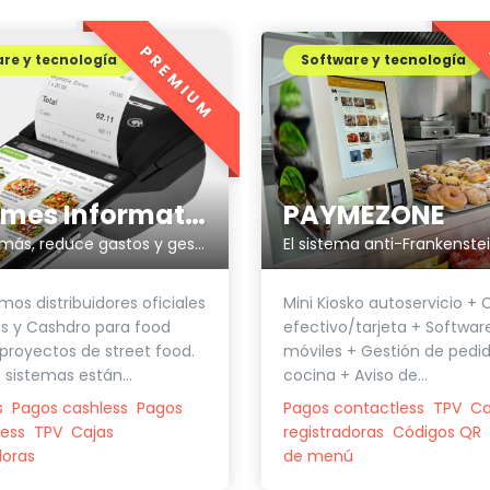
PREMIUM
re y tecnología
Software y tecnología
PAYMEZONE
Sistemes Informatics Empordà SLL
El sistema anti-Frankenstei
Factura más, reduce gastos y gestiona más fácilmente tu negocio
Mini Kiosko autoservicio + 
mos distribuidores oficiales
efectivo/tarjeta + Softwar
s y Cashdro para food
móviles + Gestión de pedi
 proyectos de street food.
cocina + Aviso de...
 sistemas están...
Pagos contactless
TPV
Ca
s
Pagos cashless
Pagos
registradoras
Códigos QR
ess
TPV
Cajas
de menú
doras