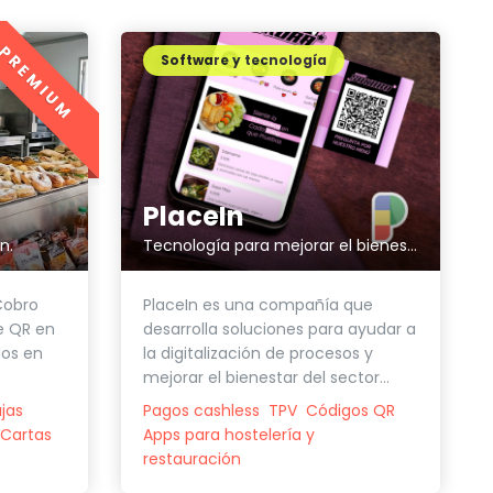
PREMIUM
Software y tecnología
PlaceIn
n.
Tecnología para mejorar el bienestar de tu restaurante
Cobro
PlaceIn es una compañía que
e QR en
desarrolla soluciones para ayudar a
dos en
la digitalización de procesos y
mejorar el bienestar del sector...
jas
Pagos cashless
TPV
Códigos QR
Cartas
Apps para hostelería y
restauración