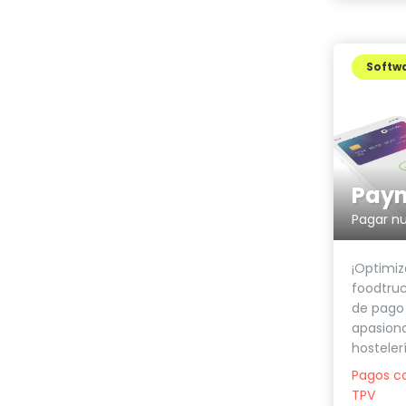
Softwa
Payn
Pagar nu
¡Optimiz
foodtruc
de pago 
apasion
hosteler
Pagos c
TPV