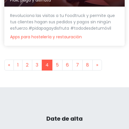
Revoluciona las visitas a tu Foodtruck y permite que
tus clientes hagan sus pedidos y pagos sin ningún
esfuerzo.#pidapagaydisfruta #tododesdetumóvil
Apps para hostelería y restauración
Previous
Next
«
1
2
3
4
5
6
7
8
»
Date de alta