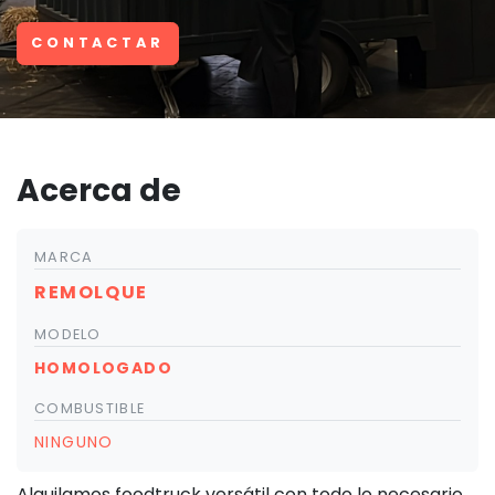
CONTACTAR
Acerca de
MARCA
REMOLQUE
MODELO
HOMOLOGADO
COMBUSTIBLE
NINGUNO
Alquilamos foodtruck versátil con todo lo necesario.