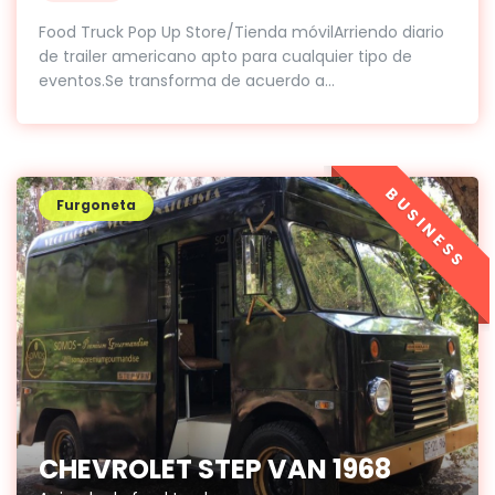
Food Truck Pop Up Store/Tienda móvilArriendo diario
de trailer americano apto para cualquier tipo de
eventos.Se transforma de acuerdo a...
BUSINESS
Furgoneta
CHEVROLET STEP VAN 1968