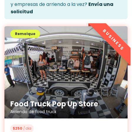
y empresas de arriendo a la vez?
Envía una
solicitud
BUSINESS
Remolque
Food Truck Pop Up Store
Arriendo de food truck
$250
/ día