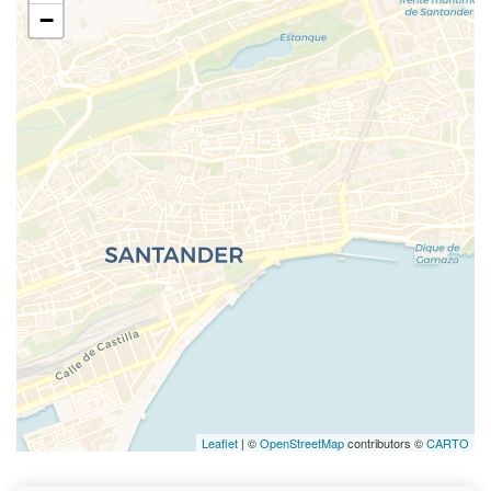
−
Leaflet
| ©
OpenStreetMap
contributors ©
CARTO