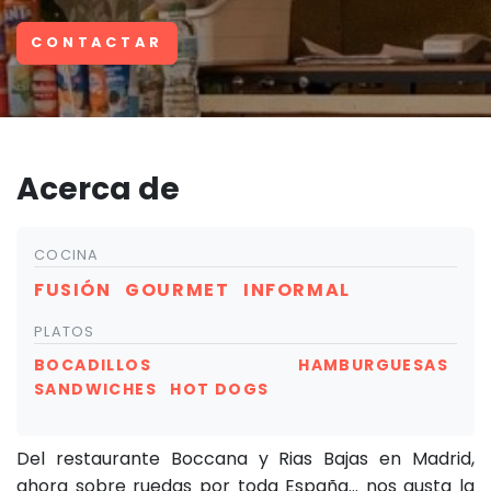
CONTACTAR
Acerca de
COCINA
FUSIÓN
GOURMET
INFORMAL
PLATOS
BOCADILLOS
HAMBURGUESAS
SANDWICHES
HOT DOGS
Del restaurante Boccana y Rias Bajas en Madrid,
ahora sobre ruedas por toda España... nos gusta la