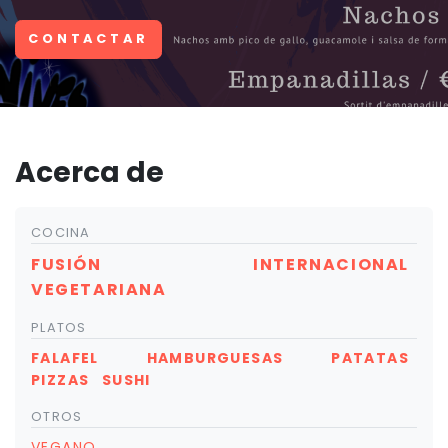
CONTACTAR
Acerca de
COCINA
FUSIÓN
INTERNACIONAL
VEGETARIANA
PLATOS
FALAFEL
HAMBURGUESAS
PATATAS
PIZZAS
SUSHI
OTROS
VEGANO