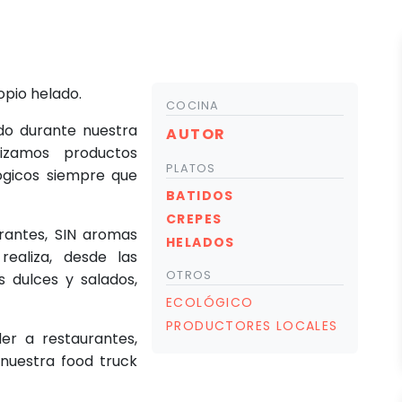
opio helado.
COCINA
ado durante nuestra
AUTOR
lizamos productos
PLATOS
ógicos siempre que
BATIDOS
CREPES
orantes, SIN aromas
HELADOS
 realiza, desde las
OTROS
 dulces y salados,
ECOLÓGICO
PRODUCTORES LOCALES
er a restaurantes,
nuestra food truck