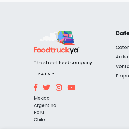
Date
Cater
Arrie
The street food company.
Venta
PAÍS
Empr
México
Argentina
Perú
Chile