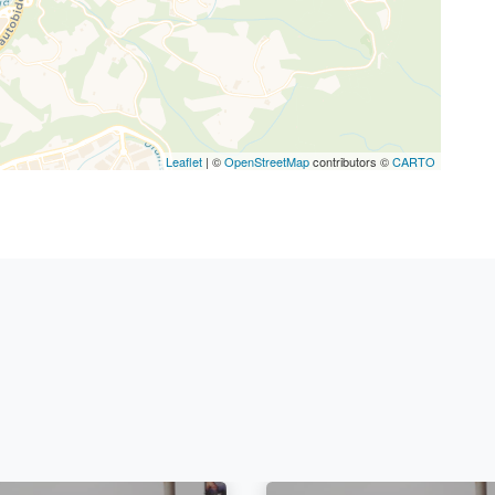
Leaflet
| ©
OpenStreetMap
contributors ©
CARTO