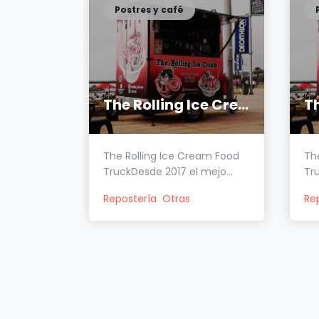
Postres y café
The Rolling Ice Cream
The Rolling Ice Cream Food
Th
TruckDesde 2017 el mejo...
Tru
Repostería
Otras
Re