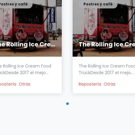
Postres y café
Postres y café
The Rolling Ice Cream
e Rolling Ice Cream Food
The Rolling Ice Cream Foo
ckDesde 2017 el mejo...
TruckDesde 2017 el mejo...
postería
Otras
Repostería
Otras