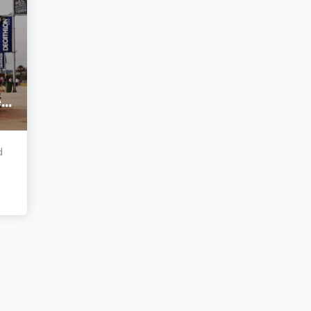
The Rolling Ice Cream
d