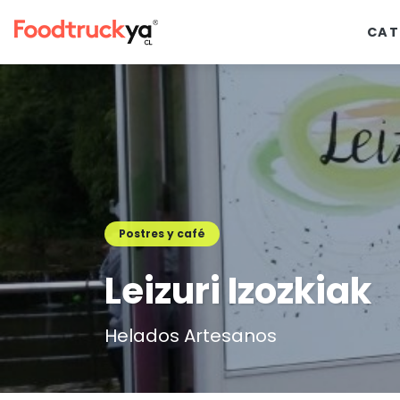
CAT
Postres y café
Leizuri Izozkiak
Helados Artesanos