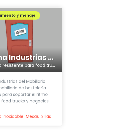
amiento y menaje
Feyma Industrias del Mobiliario
Mobiliario resistente para food trucks
dustrias del Mobiliario
obiliario de hostelería
 para soportar el ritmo
e food trucks y negocios
o inoxidable
Mesas
Sillas