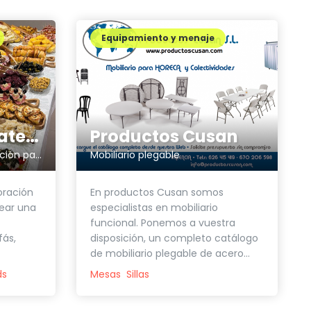
Equipamiento y menaje
Papa of Rock Catering
Productos Cusan
Alquiler mobiliario y decoración para eventos
Mobiliario plegable
coración
En productos Cusan somos
ear una
especialistas en mobiliario
funcional. Ponemos a vuestra
fás,
disposición, un completo catálogo
de mobiliario plegable de acero...
ds
Mesas
Sillas