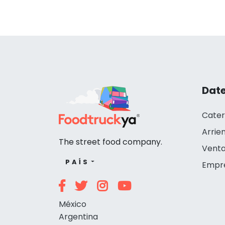
Date
Cater
Arrie
The street food company.
Venta
PAÍS
Empr
México
Argentina