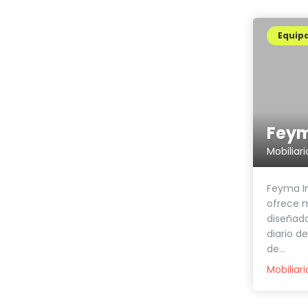
Equip
Feyma In
ofrece m
diseñado
diario d
de...
Mobiliari