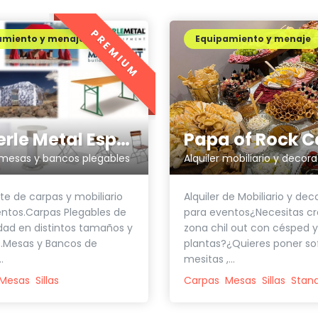
PREMIUM
amiento y menaje
Equipamiento y menaje
Zingerle Metal España
 mesas y bancos plegables
te de carpas y mobiliario
Alquiler de Mobiliario y de
ntos.Carpas Plegables de
para eventos¿Necesitas cr
idad en distintos tamaños y
zona chil out con césped y
.Mesas y Bancos de
plantas?¿Quieres poner so
.
mesitas ,...
Mesas
Sillas
Carpas
Mesas
Sillas
Stan