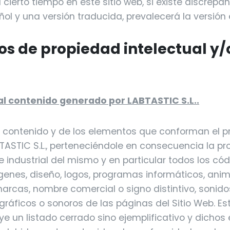
cierto tiempo en este sitio web, si existe discrepan
ol y una versión traducida, prevalecerá la versión
os de propiedad intelectual y/
l
al contenido generado por LABTASTIC S.L..
del contenido y de los elementos que conforman el p
ASTIC S.L., perteneciéndole en consecuencia la p
 e industrial del mismo y en particular todos los có
genes, diseño, logos, programas informáticos, ani
arcas, nombre comercial o signo distintivo, sonid
ráficos o sonoros de las páginas del Sitio Web. E
ye un listado cerrado sino ejemplificativo y dicho