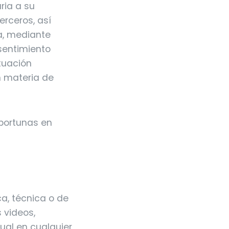
ria a su
erceros, así
a, mediante
nsentimiento
ctuación
n materia de
oportunas en
ica, técnica o de
s videos,
sual en cualquier