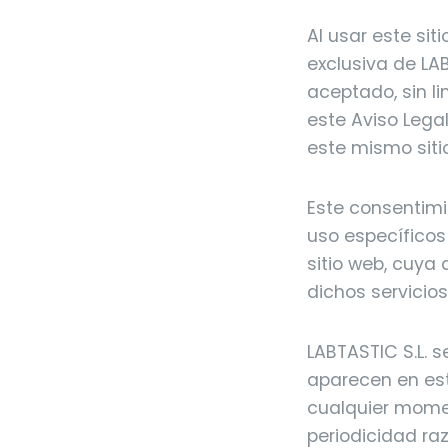
Al usar este si
exclusiva de LA
aceptado, sin l
este Aviso Legal
este mismo siti
Este consentimi
uso específicos
sitio web, cuya
dichos servicios
LABTASTIC S.L. 
aparecen en est
cualquier momen
periodicidad ra