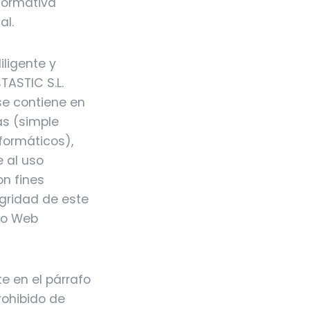
normativa
al.
iligente y
TASTIC S.L.
 se contiene en
as (simple
formáticos),
 al uso
on fines
egridad de este
tio Web
e en el párrafo
rohibido de