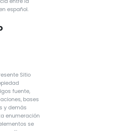
cia entre la
 en español.
o
resente Sitio
ropiedad
digos fuente,
maciones, bases
os y demás
sta enumeración
s elementos se