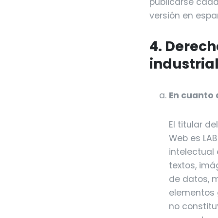
publicarse cada 
versión en españ
4. Derech
industria
En cuanto 
El titular 
Web es LABT
intelectual
textos, imá
de datos, m
elementos g
no constitu