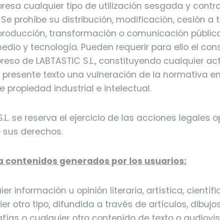
esa cualquier tipo de utilización sesgada y contra
 Se prohíbe su distribución, modificación, cesión a t
producción, transformación o comunicación públic
edio y tecnología. Pueden requerir para ello el co
preso de LABTASTIC S.L., constituyendo cualquier a
l presente texto una vulneración de la normativa e
 propiedad industrial e intelectual.
.L. se reserva el ejercicio de las acciones legales 
 sus derechos.
a contenidos generados por los usuarios:
er información u opinión literaria, artística, científ
er otro tipo, difundida a través de artículos, dibujo
afías o cualquier otro contenido de texto o audiovi