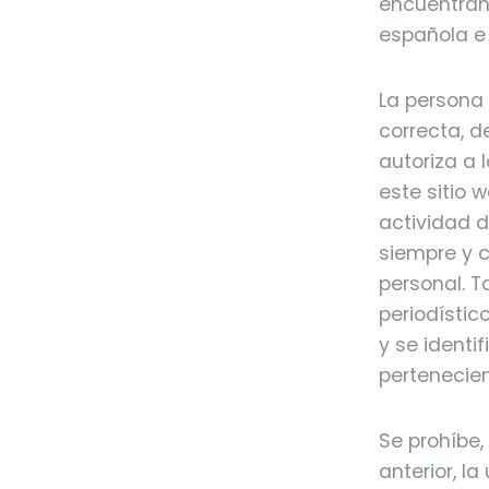
encuentran
española e 
La persona 
correcta, d
autoriza a 
este sitio 
actividad 
siempre y 
personal. T
periodístic
y se identi
pertenecien
Se prohíbe,
anterior, l