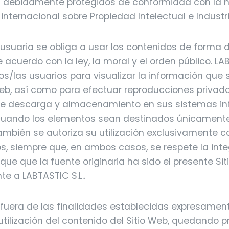
 debidamente protegidos de conformidad con la 
internacional sobre Propiedad Intelectual e Industri
usuaria se obliga a usar los contenidos de forma d
e acuerdo con la ley, la moral y el orden público. LAB
los/las usuarios para visualizar la información que
web, así como para efectuar reproducciones privad
de descarga y almacenamiento en sus sistemas in
cuando los elementos sean destinados únicamente
ambién se autoriza su utilización exclusivamente c
os, siempre que, en ambos casos, se respete la int
fique que la fuente originaria ha sido el presente Si
te a LABTASTIC S.L..
 fuera de las finalidades establecidas expresament
a utilización del contenido del Sitio Web, quedando p