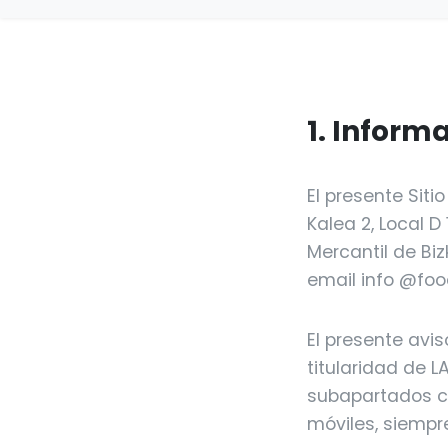
1. Inform
El presente Siti
Kalea 2, Local D 
Mercantil de Biz
email info @foo
El presente avi
titularidad de L
subapartados co
móviles, siempr