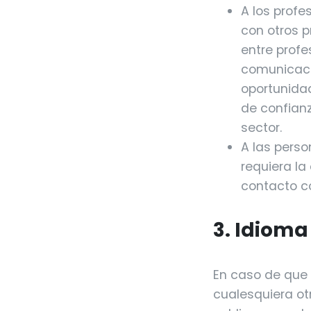
A los profe
con otros p
entre profe
comunicació
oportunidad
de confianz
sector.
A las perso
requiera la
contacto co
3. Idioma
En caso de que 
cualesquiera ot