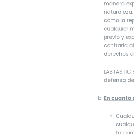
manera expr
naturaleza.
como la re
cualquier m
previo y ex
contraria a
derechos de
LABTASTIC S
defensa de
En cuanto 
Cualqui
cualqui
fotogr