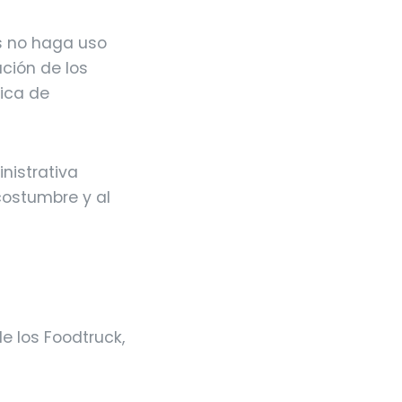
s no haga uso
ación de los
tica de
nistrativa
costumbre y al
e los Foodtruck,