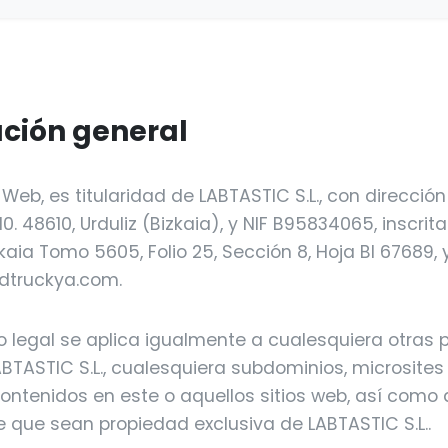
ación general
o Web, es titularidad de LABTASTIC S.L., con direcció
10. 48610, Urduliz (Bizkaia), y NIF B95834065, inscrita
kaia Tomo 5605, Folio 25, Sección 8, Hoja BI 67689, 
dtruckya.com.
so legal se aplica igualmente a cualesquiera otras
ABTASTIC S.L., cualesquiera subdominios, microsites
ntenidos en este o aquellos sitios web, así como 
e que sean propiedad exclusiva de LABTASTIC S.L..