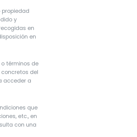
o propiedad
ndido y
 recogidas en
disposición en
s o términos de
 concretos del
ra acceder a
ondiciones que
ones, etc., en
nsulta con una