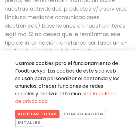
previa, les remitiremos información sobre
nuestras actividades, productos y/o servicios
(incluso mediante comunicaciones
electrónicas) basándonos en nuestro interés
legítimo. Si no desea que le remitamos ese
tipo de información remítanos por favor un e-
mail en tal sentido a info@foodtruckya.com, y
así lo haremos.
Usamos cookies para el funcionamiento de
Foodtruckya. Las cookies de este sitio web
La retirada de su consentimiento para el envío
se usan para personalizar el contenido y los
anuncios, ofrecer funciones de redes
de este tipo de comunicaciones no condiciona
sociales y analizar el tráfico.
Ver la política
el tratamiento de sus datos para el resto de
de privacidad
finalidades descritas en la política de
privacidad. Si Ud. no es cliente, solo
ACEPTAR TODAS
CONFIGURACIÓN
mandaremos ese tipo de comunicaciones
DETALLES
publicitarias y/o comerciales por medios
Estadísticas
Necesarias
Estadísticas