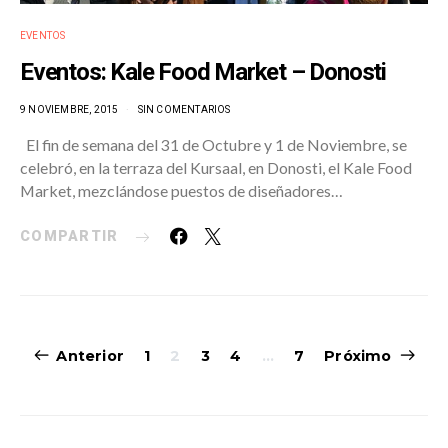
EVENTOS
Eventos: Kale Food Market – Donosti
9 NOVIEMBRE, 2015
SIN COMENTARIOS
El fin de semana del 31 de Octubre y 1 de Noviembre, se
celebró, en la terraza del Kursaal, en Donosti, el Kale Food
Market, mezclándose puestos de diseñadores…
COMPARTIR
Navegación
Anterior
1
2
3
4
…
7
Próximo
de
entradas