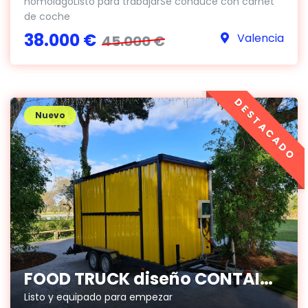
homolagoListo para trabajarSe conduce con carnet
de coche
38.000 €
Valencia
45.000 €
DESTACADO
Nuevo
FOOD TRUCK diseño CONTAINER
Listo y equipado para empezar