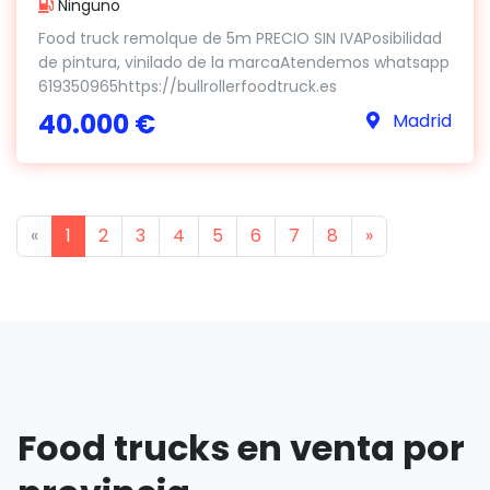
Ninguno
Food truck remolque de 5m PRECIO SIN IVAPosibilidad
de pintura, vinilado de la marcaAtendemos whatsapp
619350965https://bullrollerfoodtruck.es
40.000 €
Madrid
Previous
Next
«
1
2
3
4
5
6
7
8
»
Food trucks en venta por