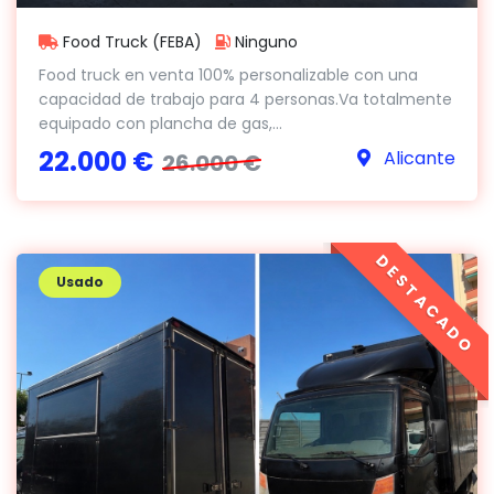
Food Truck (FEBA)
Ninguno
Food truck en venta 100% personalizable con una
capacidad de trabajo para 4 personas.Va totalmente
equipado con plancha de gas,...
22.000 €
Alicante
26.000 €
DESTACADO
Usado