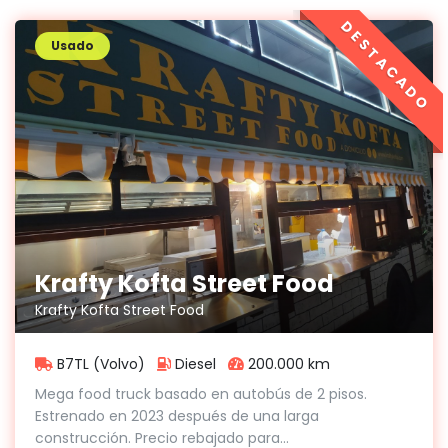
DESTACADO
Usado
Krafty Kofta Street Food
Krafty Kofta Street Food
B7TL (Volvo)
Diesel
200.000 km
Mega food truck basado en autobús de 2 pisos.
Estrenado en 2023 después de una larga
construcción. Precio rebajado para...