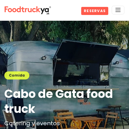
RESERVAS
Comida
Cabo de Gata food
truck
Catering y eventos