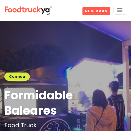
RESERVAS
Comida
Formidable
Baleares
Food Truck