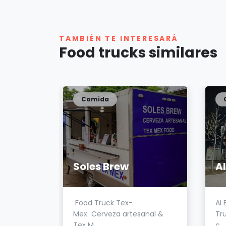
TAMBIÉN TE INTERESARÁ
Food trucks similares
Comida
Soles Brew
Al
éntica
Food Truck Tex-
Al 
a. Lle...
Mex Cerveza artesanal &
Tr
Tex M...
c...