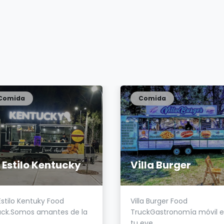
Comida
Comida
 Estilo Kentucky
Villa Burger
Estilo Kentuky Food
Villa Burger Food
uck.Somos amantes de la
TruckGastronomía móvil 
tu eve...