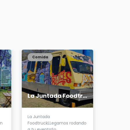
Comida
Comida
La Juntada Foodtruck
Fruts 
La Juntada
Food truck
en
FoodtruckLLegamos rodando
más ricos 
a tu eventoSo...