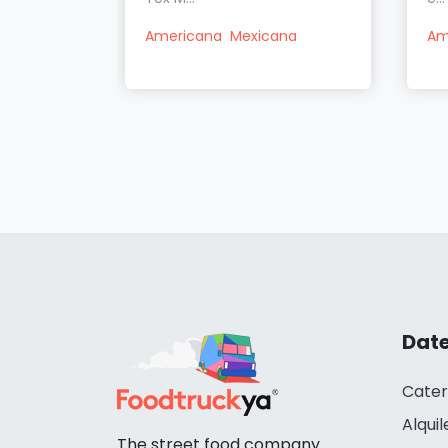
Americana
Mexicana
Am
Date
Cater
Alquil
The street food company.