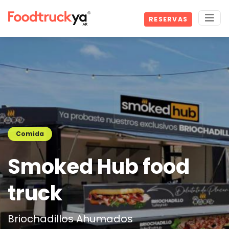
RESERVAS
Comida
Smoked Hub food
truck
Briochadillos Ahumados