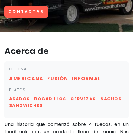
CONTACTAR
Acerca de
COCINA
AMERICANA
FUSIÓN
INFORMAL
PLATOS
ASADOS
BOCADILLOS
CERVEZAS
NACHOS
SANDWICHES
Una historia que comenzó sobre 4 ruedas, en un
foodtruck, con un producto lleno de magia. Nos